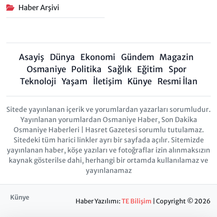
Haber Arşivi
Asayiş
Dünya
Ekonomi
Gündem
Magazin
Osmaniye
Politika
Sağlık
Eğitim
Spor
Teknoloji
Yaşam
İletişim
Künye
Resmi İlan
Sitede yayınlanan içerik ve yorumlardan yazarları sorumludur.
Yayınlanan yorumlardan Osmaniye Haber, Son Dakika
Osmaniye Haberleri | Hasret Gazetesi sorumlu tutulamaz.
Sitedeki tüm harici linkler ayrı bir sayfada açılır. Sitemizde
yayınlanan haber, köşe yazıları ve fotoğraflar izin alınmaksızın
kaynak gösterilse dahi, herhangi bir ortamda kullanılamaz ve
yayınlanamaz
Künye
Haber Yazılımı:
TE Bilişim
| Copyright © 2026