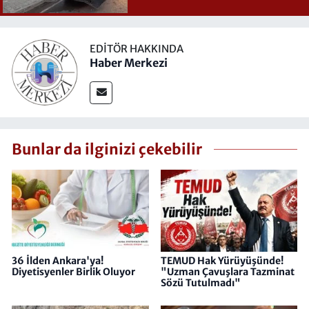
EDITÖR HAKKINDA
Haber Merkezi
Bunlar da ilginizi çekebilir
36 İlden Ankara'ya!
TEMUD Hak Yürüyüşünde!
Diyetisyenler Birlik Oluyor
"Uzman Çavuşlara Tazminat
Sözü Tutulmadı"