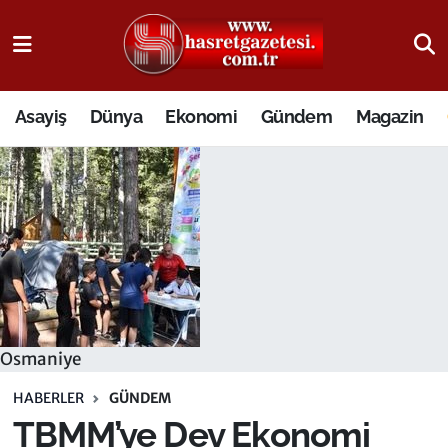
Osmaniye Nöbetçi Eczaneler
Asayiş
Dünya
Ekonomi
Gündem
Magazin
Osmaniye Hava Durumu
Osmaniye Trafik Yoğunluk Haritası
Süper Lig Puan Durumu ve Fikstür
Tüm Manşetler
Son Dakika Haberleri
Osmaniye
Haber Arşivi
HABERLER
GÜNDEM
TBMM’ye Dev Ekonomi