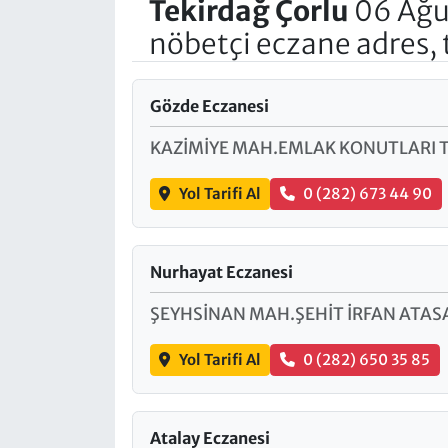
Tekirdağ
Çorlu
06 Ağu
nöbetçi eczane adres, 
Gözde Eczanesi
KAZİMİYE MAH.EMLAK KONUTLARI T
Yol Tarifi Al
0 (282) 673 44 90
Nurhayat Eczanesi
ŞEYHSİNAN MAH.ŞEHİT İRFAN ATAS
Yol Tarifi Al
0 (282) 650 35 85
Atalay Eczanesi