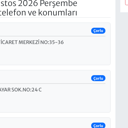
stos 2026 Perşembe
telefon ve konumları
Çorlu
İCARET MERKEZİ NO:35-36
Çorlu
AYAR SOK.NO:24 C
Çorlu