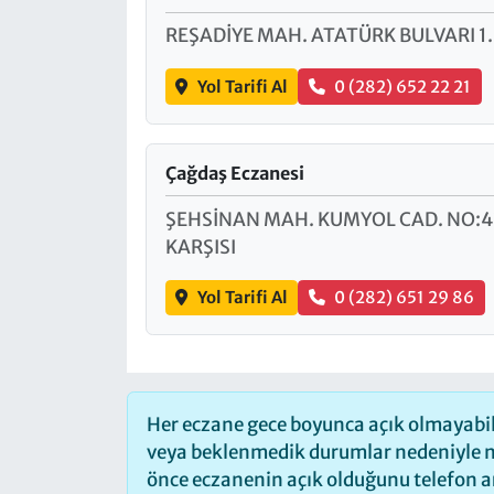
REŞADİYE MAH. ATATÜRK BULVARI 1
Yol Tarifi Al
0 (282) 652 22 21
Çağdaş Eczanesi
ŞEHSİNAN MAH. KUMYOL CAD. NO:4
KARŞISI
Yol Tarifi Al
0 (282) 651 29 86
Her eczane gece boyunca açık olmayabilir
veya beklenmedik durumlar nedeniyle n
önce eczanenin açık olduğunu telefon arac