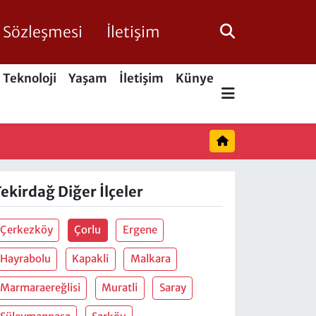
ik Sözleşmesi
İletişim
Teknoloji
Yaşam
İletişim
Künye
ekirdağ Diğer İlçeler
Çerkezköy
Çorlu
Ergene
Hayrabolu
Kapakli
Malkara
Marmaraereğlisi
Muratli
Saray