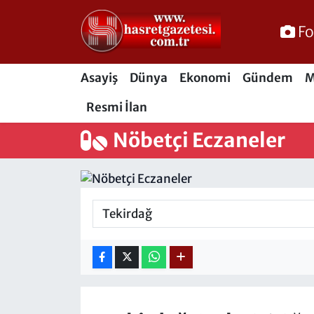
Fo
Osmaniye Nöbetçi Eczaneler
Asayiş
Dünya
Ekonomi
Gündem
M
Osmaniye Hava Durumu
Resmi İlan
Osmaniye Trafik Yoğunluk Haritası
Nöbetçi Eczaneler
Süper Lig Puan Durumu ve Fikstür
Tüm Manşetler
Son Dakika Haberleri
Haber Arşivi