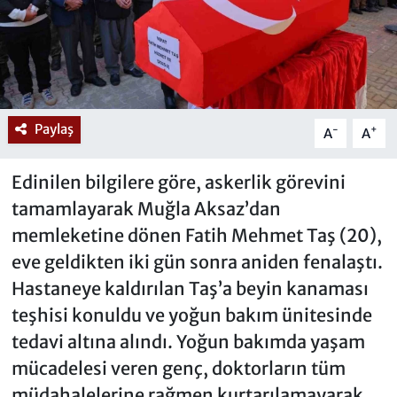
Paylaş
-
+
A
A
Edinilen bilgilere göre, askerlik görevini
tamamlayarak Muğla Aksaz’dan
memleketine dönen Fatih Mehmet Taş (20),
eve geldikten iki gün sonra aniden fenalaştı.
Hastaneye kaldırılan Taş’a beyin kanaması
teşhisi konuldu ve yoğun bakım ünitesinde
tedavi altına alındı. Yoğun bakımda yaşam
mücadelesi veren genç, doktorların tüm
müdahalelerine rağmen kurtarılamayarak