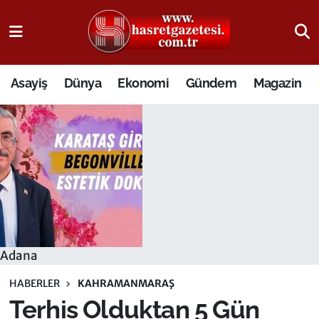
Osmaniye Nöbetçi Eczaneler
Asayiş
Dünya
Ekonomi
Gündem
Magazin
Osmaniye Hava Durumu
Osmaniye Trafik Yoğunluk Haritası
Süper Lig Puan Durumu ve Fikstür
Tüm Manşetler
Son Dakika Haberleri
Adana
Haber Arşivi
HABERLER
KAHRAMANMARAŞ
Terhis Olduktan 5 Gün