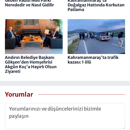
Geben Vadisi Milli Parkı
Kahramanmaraş'ta
Nerededir ve Nasıl Gidilir
Doğalgaz Hattında Korkutan
Patlama
Andırın Belediye Başkanı
Kahramanmaraş'ta trafik
Gökşen'den Hemşehrisi
kazası: 1 ölü
Akgün Koç'a Hayırlı Olsun
Ziyareti
Yorumlar