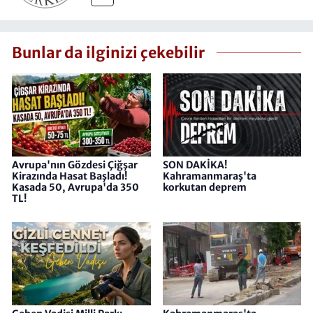
Bunlar da ilginizi çekebilir
Avrupa'nın Gözdesi Çiğşar
SON DAKİKA!
Kirazında Hasat Başladı!
Kahramanmaraş'ta
Kasada 50, Avrupa'da 350
korkutan deprem
TL!