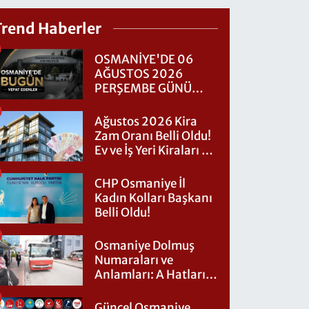
Trend Haberler
OSMANİYE'DE 06
AĞUSTOS 2026
PERŞEMBE GÜNÜ
VEFAT EDENLER
Ağustos 2026 Kira
Zam Oranı Belli Oldu!
Ev ve İş Yeri Kiraları Ne
Kadar Artacak?
CHP Osmaniye İl
Kadın Kolları Başkanı
Belli Oldu!
Osmaniye Dolmuş
Numaraları ve
Anlamları: A Hatları
Nereye Gidiyor?
Güncel Osmaniye