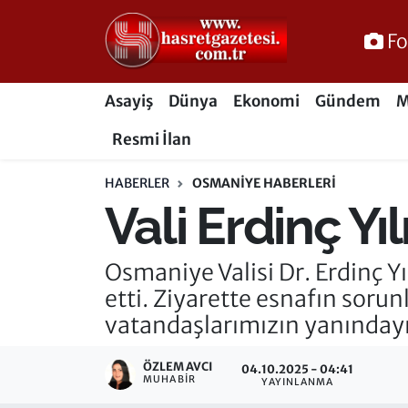
Fo
Osmaniye Nöbetçi Eczaneler
Asayiş
Dünya
Ekonomi
Gündem
M
Osmaniye Hava Durumu
Resmi İlan
Osmaniye Trafik Yoğunluk Haritası
HABERLER
OSMANIYE HABERLERI
Vali Erdinç Yı
Süper Lig Puan Durumu ve Fikstür
Tüm Manşetler
Osmaniye Valisi Dr. Erdinç Y
etti. Ziyarette esnafın sorun
Son Dakika Haberleri
vatandaşlarımızın yanındayı
Haber Arşivi
ÖZLEM AVCI
04.10.2025 - 04:41
MUHABIR
YAYINLANMA