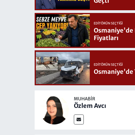
Geçti
EDITÖRÜN SEÇTIĞI
Osmaniye'de Hafta Sonu G
Fiyatları
EDITÖRÜN SEÇTIĞI
Osmaniye'de 
MUHABIR
Özlem Avcı