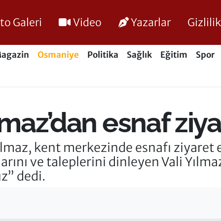
to Galeri
Video
Yazarlar
Gizlil
agazin
Osmaniye
Politika
Sağlık
Eğitim
Spor
lmaz’dan esnaf ziya
ılmaz, kent merkezinde esnafı ziyaret
larını ve taleplerini dinleyen Vali Yıl
z” dedi.