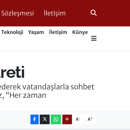
ik Sözleşmesi
İletişim
Teknoloji
Yaşam
İletişim
Künye
reti
 ederek vatandaşlarla sohbet
maz, “Her zaman
-
+
A
A