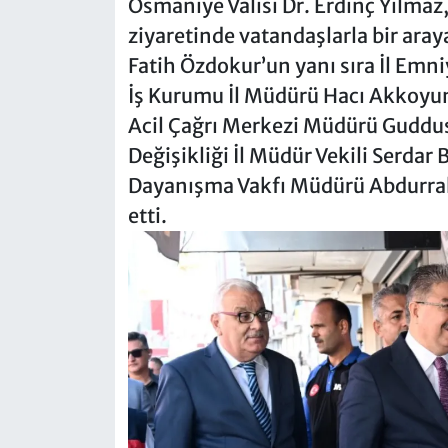
Osmaniye Valisi Dr. Erdinç Yılmaz
ziyaretinde vatandaşlarla bir ara
Fatih Özdokur’un yanı sıra İl Emn
İş Kurumu İl Müdürü Hacı Akkoyu
Acil Çağrı Merkezi Müdürü Guddusi 
Değişikliği İl Müdür Vekili Serdar
Dayanışma Vakfı Müdürü Abdurrah
etti.