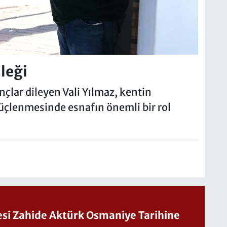
ileği
nçlar dileyen Vali Yılmaz, kentin
üçlenmesinde esnafın önemli bir rol
Sesi Zahide Aktürk Osmaniye Tarihine