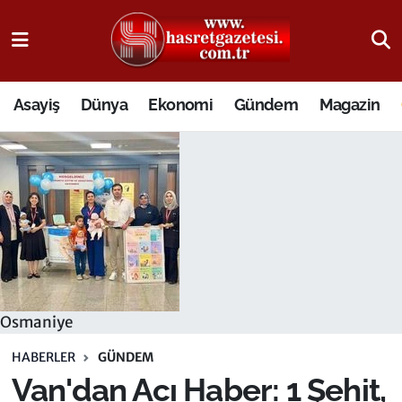
Osmaniye Nöbetçi Eczaneler
Asayiş
Dünya
Ekonomi
Gündem
Magazin
Osmaniye Hava Durumu
Osmaniye Trafik Yoğunluk Haritası
Süper Lig Puan Durumu ve Fikstür
Tüm Manşetler
Son Dakika Haberleri
Osmaniye
Haber Arşivi
HABERLER
GÜNDEM
Van'dan Acı Haber: 1 Şehit,