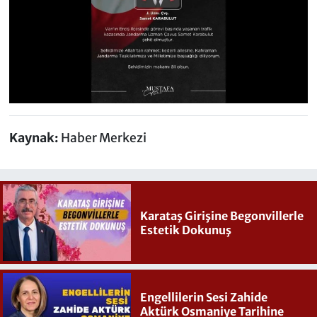
Kaynak:
Haber Merkezi
Karataş Girişine Begonvillerle
Estetik Dokunuş
Engellilerin Sesi Zahide
Aktürk Osmaniye Tarihine