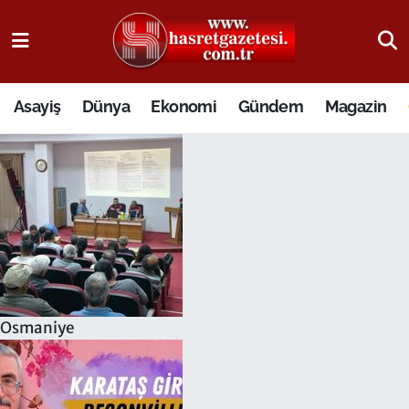
Osmaniye Nöbetçi Eczaneler
Asayiş
Dünya
Ekonomi
Gündem
Magazin
Osmaniye Hava Durumu
Osmaniye Trafik Yoğunluk Haritası
Süper Lig Puan Durumu ve Fikstür
Tüm Manşetler
Son Dakika Haberleri
Osmaniye
Haber Arşivi