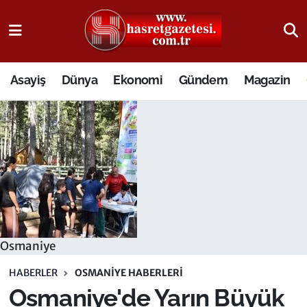
Osmaniye Nöbetçi Eczaneler
Asayiş
Dünya
Ekonomi
Gündem
Magazin
Osmaniye Hava Durumu
Osmaniye Trafik Yoğunluk Haritası
Süper Lig Puan Durumu ve Fikstür
Tüm Manşetler
Son Dakika Haberleri
Osmaniye
Haber Arşivi
HABERLER
OSMANIYE HABERLERI
Osmaniye'de Yarın Büyük