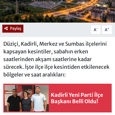
Paylaş
-
+
A
A
Düziçi, Kadirli, Merkez ve Sumbas ilçelerini
kapsayan kesintiler, sabahın erken
saatlerinden akşam saatlerine kadar
sürecek. İşte ilçe ilçe kesintiden etkilenecek
bölgeler ve saat aralıkları:
Kadirli Yeni Parti İlçe
Başkanı Belli Oldu!