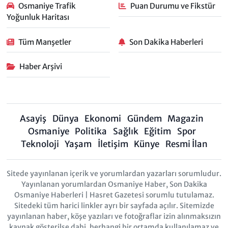
Osmaniye Trafik
Puan Durumu ve Fikstür
Yoğunluk Haritası
Tüm Manşetler
Son Dakika Haberleri
Haber Arşivi
Asayiş
Dünya
Ekonomi
Gündem
Magazin
Osmaniye
Politika
Sağlık
Eğitim
Spor
Teknoloji
Yaşam
İletişim
Künye
Resmi İlan
Sitede yayınlanan içerik ve yorumlardan yazarları sorumludur.
Yayınlanan yorumlardan Osmaniye Haber, Son Dakika
Osmaniye Haberleri | Hasret Gazetesi sorumlu tutulamaz.
Sitedeki tüm harici linkler ayrı bir sayfada açılır. Sitemizde
yayınlanan haber, köşe yazıları ve fotoğraflar izin alınmaksızın
kaynak gösterilse dahi, herhangi bir ortamda kullanılamaz ve