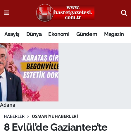
Osmaniye Nöbetçi Eczaneler
Asayiş
Dünya
Ekonomi
Gündem
Magazin
Osmaniye Hava Durumu
Osmaniye Trafik Yoğunluk Haritası
Süper Lig Puan Durumu ve Fikstür
Tüm Manşetler
Son Dakika Haberleri
Adana
Haber Arşivi
HABERLER
OSMANIYE HABERLERI
8 Eylül’de Gaziantep’te