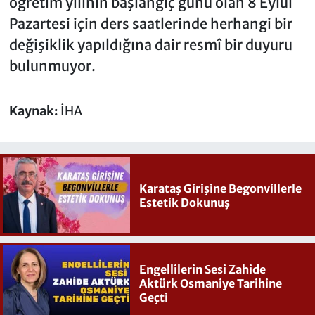
öğretim yılının başlangıç günü olan 8 Eylül
Pazartesi için ders saatlerinde herhangi bir
değişiklik yapıldığına dair resmî bir duyuru
bulunmuyor.
Kaynak:
İHA
Karataş Girişine Begonvillerle
Estetik Dokunuş
Engellilerin Sesi Zahide
Aktürk Osmaniye Tarihine
Geçti