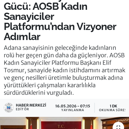
Gücü: AOSB Kadın
Sanayiciler
Platformu’ndan Vizyoner
Adımlar
Adana sanayisinin geleceğinde kadınların
rolü her geçen gün daha da güçleniyor. AOSB
Kadın Sanayiciler Platformu Başkanı Elif
Tosmur, sanayide kadın istihdamını artırmak
ve genç nesilleri üretimle buluşturmak adına
yürüttükleri çalışmaları kararlılıkla
sürdürdüklerini vurguladı.
HABER MERKEZI
16.05.2026 - 07:15
1 DK
EDITÖR
YAYINLANMA
OKUNMA SÜRESI