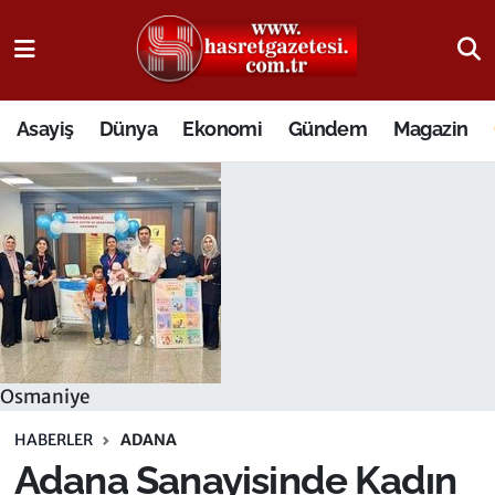
Osmaniye Nöbetçi Eczaneler
Asayiş
Dünya
Ekonomi
Gündem
Magazin
Osmaniye Hava Durumu
Osmaniye Trafik Yoğunluk Haritası
Süper Lig Puan Durumu ve Fikstür
Tüm Manşetler
Son Dakika Haberleri
Osmaniye
Haber Arşivi
HABERLER
ADANA
Adana Sanayisinde Kadın