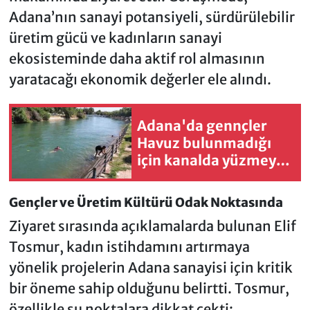
Adana’nın sanayi potansiyeli, sürdürülebilir
üretim gücü ve kadınların sanayi
ekosisteminde daha aktif rol almasının
yaratacağı ekonomik değerler ele alındı.
Adana'da gennçler
Havuz bulunmadığı
için kanalda yüzmeye
mecbur kaldıklarını
söyledi
Gençler ve Üretim Kültürü Odak Noktasında
Ziyaret sırasında açıklamalarda bulunan Elif
Tosmur, kadın istihdamını artırmaya
yönelik projelerin Adana sanayisi için kritik
bir öneme sahip olduğunu belirtti. Tosmur,
özellikle şu noktalara dikkat çekti: