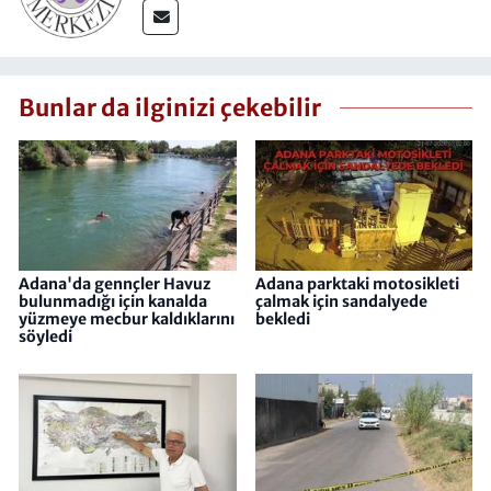
Bunlar da ilginizi çekebilir
Adana'da gennçler Havuz
Adana parktaki motosikleti
bulunmadığı için kanalda
çalmak için sandalyede
yüzmeye mecbur kaldıklarını
bekledi
söyledi