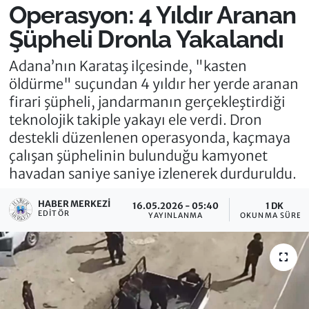
Operasyon: 4 Yıldır Aranan
Şüpheli Dronla Yakalandı
Adana’nın Karataş ilçesinde, "kasten
öldürme" suçundan 4 yıldır her yerde aranan
firari şüpheli, jandarmanın gerçekleştirdiği
teknolojik takiple yakayı ele verdi. Dron
destekli düzenlenen operasyonda, kaçmaya
çalışan şüphelinin bulunduğu kamyonet
havadan saniye saniye izlenerek durduruldu.
HABER MERKEZI
16.05.2026 - 05:40
1 DK
EDITÖR
YAYINLANMA
OKUNMA SÜRES