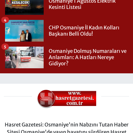
Osmaniye 1 Ağustos Elektrik
Kesinti Listesi
4
CHP Osmaniye İl Kadın Kolları
Başkanı Belli Oldu!
5
Osmaniye Dolmuş Numaraları ve
Anlamları: A Hatları Nereye
Gidiyor?
Hasret Gazetesi: Osmaniye'nin Nabzını Tutan Haber
Sitesi Osmaniye'de yayın hayatını sürdüren Hasret