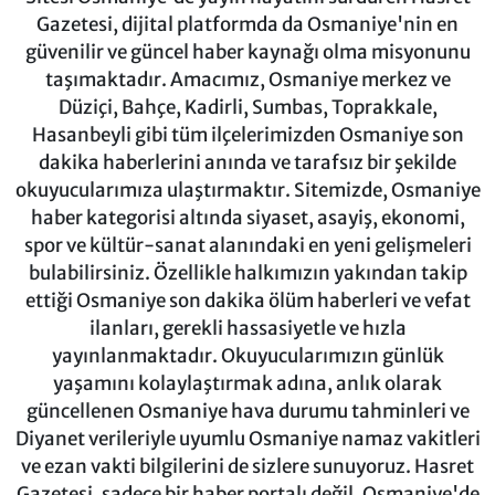
Gazetesi, dijital platformda da Osmaniye'nin en
güvenilir ve güncel haber kaynağı olma misyonunu
taşımaktadır. Amacımız, Osmaniye merkez ve
Düziçi, Bahçe, Kadirli, Sumbas, Toprakkale,
Hasanbeyli gibi tüm ilçelerimizden Osmaniye son
dakika haberlerini anında ve tarafsız bir şekilde
okuyucularımıza ulaştırmaktır. Sitemizde, Osmaniye
haber kategorisi altında siyaset, asayiş, ekonomi,
spor ve kültür-sanat alanındaki en yeni gelişmeleri
bulabilirsiniz. Özellikle halkımızın yakından takip
ettiği Osmaniye son dakika ölüm haberleri ve vefat
ilanları, gerekli hassasiyetle ve hızla
yayınlanmaktadır. Okuyucularımızın günlük
yaşamını kolaylaştırmak adına, anlık olarak
güncellenen Osmaniye hava durumu tahminleri ve
Diyanet verileriyle uyumlu Osmaniye namaz vakitleri
ve ezan vakti bilgilerini de sizlere sunuyoruz. Hasret
Gazetesi, sadece bir haber portalı değil, Osmaniye'de