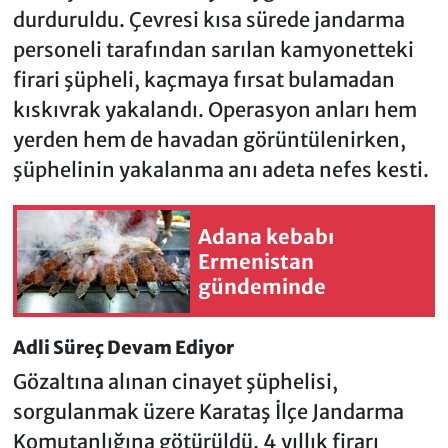
durduruldu. Çevresi kısa sürede jandarma
personeli tarafından sarılan kamyonetteki
firari şüpheli, kaçmaya fırsat bulamadan
kıskıvrak yakalandı. Operasyon anları hem
yerden hem de havadan görüntülenirken,
şüphelinin yakalanma anı adeta nefes kesti.
Adana kebabı
Ermenistan
gündeminde
Adli Süreç Devam Ediyor
Gözaltına alınan cinayet şüphelisi,
sorgulanmak üzere Karataş İlçe Jandarma
Komutanlığına götürüldü. 4 yıllık firarı