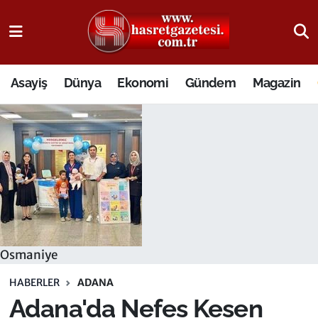
Osmaniye Nöbetçi Eczaneler
Asayiş
Dünya
Ekonomi
Gündem
Magazin
Osmaniye Hava Durumu
Osmaniye Trafik Yoğunluk Haritası
Süper Lig Puan Durumu ve Fikstür
Tüm Manşetler
Son Dakika Haberleri
Osmaniye
Haber Arşivi
HABERLER
ADANA
Adana'da Nefes Kesen