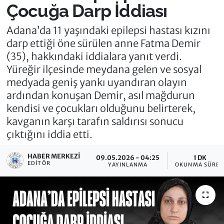
Çocuğa Darp İddiası
Adana’da 11 yaşındaki epilepsi hastası kızını
darp ettiği öne sürülen anne Fatma Demir
(35), hakkındaki iddialara yanıt verdi.
Yüreğir ilçesinde meydana gelen ve sosyal
medyada geniş yankı uyandıran olayın
ardından konuşan Demir, asıl mağdurun
kendisi ve çocukları olduğunu belirterek,
kavganın karşı tarafın saldırısı sonucu
çıktığını iddia etti.
HABER MERKEZI
09.05.2026 - 04:25
1 DK
EDITÖR
YAYINLANMA
OKUNMA SÜRES