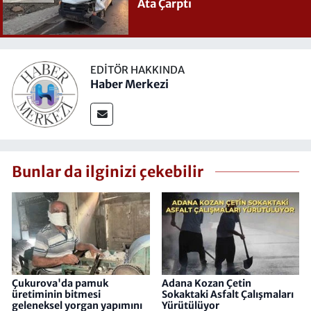
Ata Çarptı
EDITÖR HAKKINDA
Haber Merkezi
Bunlar da ilginizi çekebilir
Çukurova'da pamuk
Adana Kozan Çetin
üretiminin bitmesi
Sokaktaki Asfalt Çalışmaları
geleneksel yorgan yapımını
Yürütülüyor