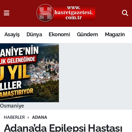
Osmaniye Nöbetçi Eczaneler
Asayiş
Dünya
Ekonomi
Gündem
Magazin
Osmaniye Hava Durumu
Osmaniye Trafik Yoğunluk Haritası
Süper Lig Puan Durumu ve Fikstür
Tüm Manşetler
Son Dakika Haberleri
Osmaniye
Haber Arşivi
HABERLER
ADANA
Adana’da Epilepsi Hastası