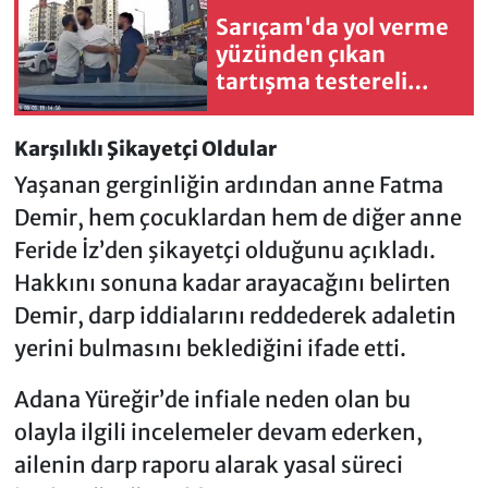
Sarıçam'da yol verme
yüzünden çıkan
tartışma testereli
saldırıya dönüştü
Karşılıklı Şikayetçi Oldular
Yaşanan gerginliğin ardından anne Fatma
Demir, hem çocuklardan hem de diğer anne
Feride İz’den şikayetçi olduğunu açıkladı.
Hakkını sonuna kadar arayacağını belirten
Demir, darp iddialarını reddederek adaletin
yerini bulmasını beklediğini ifade etti.
Adana Yüreğir’de infiale neden olan bu
olayla ilgili incelemeler devam ederken,
ailenin darp raporu alarak yasal süreci