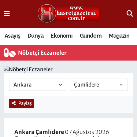
Osmaniye Nöbetçi Eczaneler
Asayiş
Dünya
Ekonomi
Gündem
Magazin
Osmaniye Hava Durumu
Nöbetçi Eczaneler
Osmaniye Trafik Yoğunluk Haritası
Süper Lig Puan Durumu ve Fikstür
Tüm Manşetler
Son Dakika Haberleri
Paylaş
Haber Arşivi
Ankara
Çamlıdere
07 Ağustos 2026