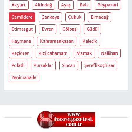
Akyurt
Altindağ
Ayaş
Bala
Beypazari
Çamlidere
Çankaya
Çubuk
Elmadağ
Etimesgut
Evren
Gölbaşi
Güdül
Haymana
Kahramankazan
Kalecik
Keçiören
Kizilcahamam
Mamak
Nallihan
Polatli
Pursaklar
Sincan
Şereflikoçhisar
Yenimahalle