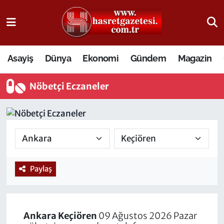
Osmaniye Nöbetçi Eczaneler
Asayiş
Dünya
Ekonomi
Gündem
Magazin
Osmaniye Hava Durumu
Nöbetçi Eczaneler
Osmaniye Trafik Yoğunluk Haritası
Süper Lig Puan Durumu ve Fikstür
Tüm Manşetler
Son Dakika Haberleri
Paylaş
Haber Arşivi
Ankara
Keçiören
09 Ağustos 2026 Pazar