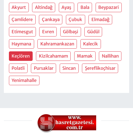
Akyurt
Altindağ
Ayaş
Bala
Beypazari
Çamlidere
Çankaya
Çubuk
Elmadağ
Etimesgut
Evren
Gölbaşi
Güdül
Haymana
Kahramankazan
Kalecik
Keçiören
Kizilcahamam
Mamak
Nallihan
Polatli
Pursaklar
Sincan
Şereflikoçhisar
Yenimahalle