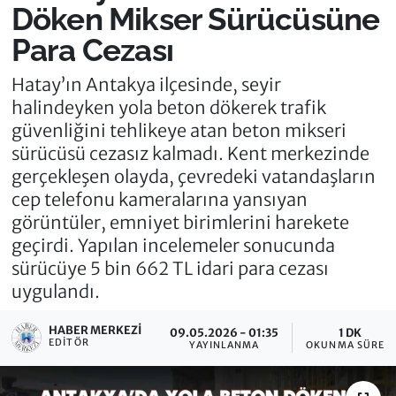
Döken Mikser Sürücüsüne
Para Cezası
Hatay’ın Antakya ilçesinde, seyir
halindeyken yola beton dökerek trafik
güvenliğini tehlikeye atan beton mikseri
sürücüsü cezasız kalmadı. Kent merkezinde
gerçekleşen olayda, çevredeki vatandaşların
cep telefonu kameralarına yansıyan
görüntüler, emniyet birimlerini harekete
geçirdi. Yapılan incelemeler sonucunda
sürücüye 5 bin 662 TL idari para cezası
uygulandı.
HABER MERKEZI
09.05.2026 - 01:35
1 DK
EDITÖR
YAYINLANMA
OKUNMA SÜRESI