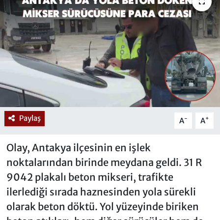
Paylaş
-
+
A
A
Olay, Antakya ilçesinin en işlek
noktalarından birinde meydana geldi. 31 R
9042 plakalı beton mikseri, trafikte
ilerlediği sırada haznesinden yola sürekli
olarak beton döktü. Yol yüzeyinde biriken