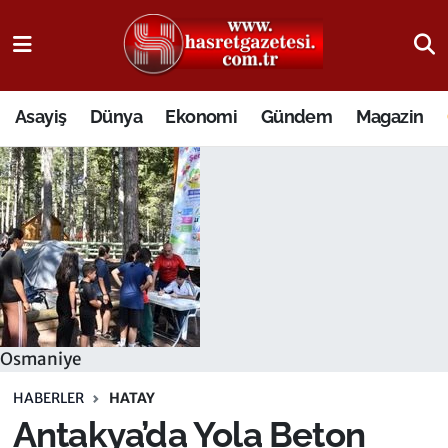
Osmaniye Nöbetçi Eczaneler
Asayiş
Dünya
Ekonomi
Gündem
Magazin
Osmaniye Hava Durumu
Osmaniye Trafik Yoğunluk Haritası
Süper Lig Puan Durumu ve Fikstür
Tüm Manşetler
Son Dakika Haberleri
Osmaniye
Haber Arşivi
HABERLER
HATAY
Antakya’da Yola Beton