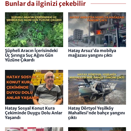
Bunlar da ilginizi çekebilir
Şüpheli Aracın İçerisindeki
Hatay Arsuz'da mobilya
Üç Şırınga Suç Ağını Gün
mağazası yangını çıktı
Yüzüne Çıkardı
Hatay Sosyal Konut Kura
Hatay Dörtyol Yeşilköy
Çekiminde Duygu Dolu Anlar
Mahallesi'nde bahçe yangını
Yaşandı
çıktı