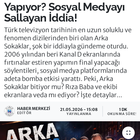
Yapıyor? Sosyal Medyayı
Sallayan İddia!
Türk televizyon tarihinin en uzun soluklu ve
fenomen dizilerinden biri olan Arka
Sokaklar, şok bir iddiayla gündeme oturdu.
2006 yılından beri Kanal D ekranlarında
fırtınalar estiren yapımın final yapacağı
söylentileri, sosyal medya platformlarında
adeta bomba etkisi yarattı. Peki, Arka
Sokaklar bitiyor mu? Rıza Baba ve ekibi
ekranlara veda mı ediyor? İşte detaylar...
HABER MERKEZI
21.05.2026 - 15:08
1 DK
EDITÖR
YAYINLANMA
OKUNMA SÜRESI