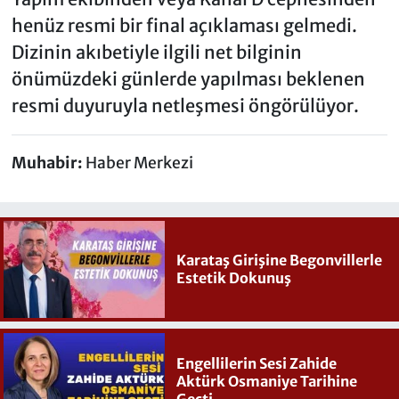
henüz resmi bir final açıklaması gelmedi.
Dizinin akıbetiyle ilgili net bilginin
önümüzdeki günlerde yapılması beklenen
resmi duyuruyla netleşmesi öngörülüyor.
Muhabir:
Haber Merkezi
Karataş Girişine Begonvillerle
Estetik Dokunuş
Engellilerin Sesi Zahide
Aktürk Osmaniye Tarihine
Geçti