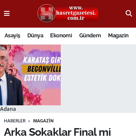
Osmaniye Nöbetçi Eczaneler
Asayiş
Dünya
Ekonomi
Gündem
Magazin
Osmaniye Hava Durumu
Osmaniye Trafik Yoğunluk Haritası
Süper Lig Puan Durumu ve Fikstür
Tüm Manşetler
Son Dakika Haberleri
Adana
Haber Arşivi
HABERLER
MAGAZIN
Arka Sokaklar Final mi