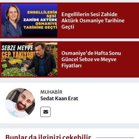
Engellilerin Sesi Zahide
Aktürk Osmaniye Tarihine
Geçti
Osmaniye'de Hafta Sonu
Güncel Sebze ve Meyve
Fiyatları
MUHABIR
Sedat Kaan Erat
Bunlar da ilginizi çekebilir