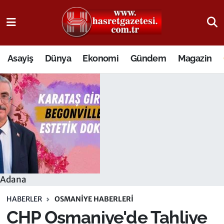
Osmaniye Nöbetçi Eczaneler
Asayiş
Dünya
Ekonomi
Gündem
Magazin
Osmaniye Hava Durumu
Osmaniye Trafik Yoğunluk Haritası
Süper Lig Puan Durumu ve Fikstür
Tüm Manşetler
Son Dakika Haberleri
Adana
Haber Arşivi
HABERLER
OSMANIYE HABERLERI
CHP Osmaniye'de Tahliye