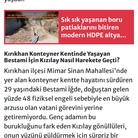
Sık sık yaşanan boru
patlaklarını bitiren
modern HDPE altyapı
çalışmaları ilerliyor
Kırıkhan Konteyner Kentinde Yaşayan
Bestami İçin Kızılay Nasıl Harekete Geçti?
Kırıkhan ilçesi Mimar Sinan Mahallesi'nde
yer alan konteyner kentte hayatını sürdüren
29 yaşındaki Bestami İğde, doğuştan gelen
yüzde 48 fiziksel engeli sebebiyle en büyük
arzusu olan vatani görevini yerine
getiremiyordu. Genç adamın bu
burukluğunu fark eden Kızılay gönüllüleri,
onun yüzünü güldürmek için sürpriz bir