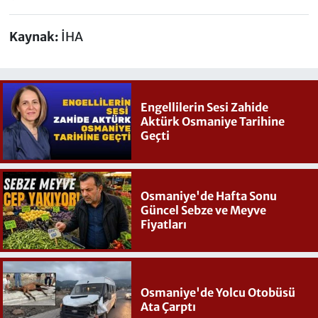
Kaynak:
İHA
Engellilerin Sesi Zahide
Aktürk Osmaniye Tarihine
Geçti
Osmaniye'de Hafta Sonu
Güncel Sebze ve Meyve
Fiyatları
Osmaniye'de Yolcu Otobüsü
Ata Çarptı