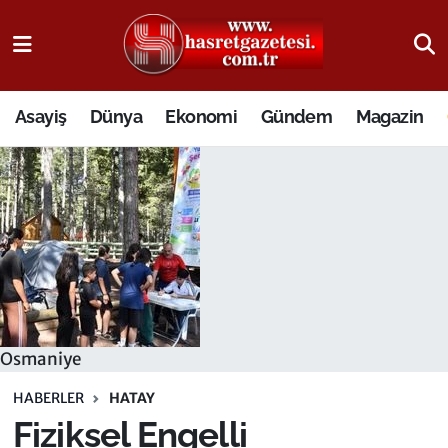
Osmaniye Nöbetçi Eczaneler
Asayiş
Dünya
Ekonomi
Gündem
Magazin
Osmaniye Hava Durumu
Osmaniye Trafik Yoğunluk Haritası
Süper Lig Puan Durumu ve Fikstür
Tüm Manşetler
Son Dakika Haberleri
Osmaniye
Haber Arşivi
HABERLER
HATAY
Fiziksel Engelli