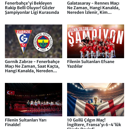
Fenerbahçe'yi Bekleyen
Galatasaray - Rennes Maçı
Rakip Belli Oluyor! Gözler
Ne Zaman, Hangi Kanalda,
Şampiyonlar Ligi Kurasında
Nereden İzlenir, Kim
Yönetecek. Kaçta
Başlayacak?
Gornik Zabrze - Fenerbahçe
Filenin Sultanları Efsane
Maçı Ne Zaman, Saat Kaçta,
Yazdılar
Hangi Kanalda, Nereden
İzlenir, İlk 11'ler, Muhtemel
11'ler
Filenin Sultanları Yarı
10 Gollü Çılgın Maç!
Finalde!
İngiltere, Fransa'yı 6-4'lük