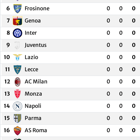
6
Frosinone
0
0
0
7
Genoa
0
0
0
8
Inter
0
0
0
9
Juventus
0
0
0
10
Lazio
0
0
0
11
Lecce
0
0
0
12
AC Milan
0
0
0
13
Monza
0
0
0
14
Napoli
0
0
0
15
Parma
0
0
0
16
AS Roma
0
0
0