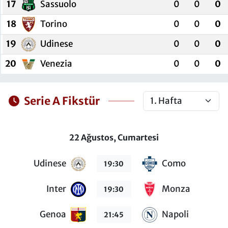
17
Sassuolo
0
0
0
18
Torino
0
0
0
19
Udinese
0
0
0
20
Venezia
0
0
0
Serie A Fikstür
22 Ağustos, Cumartesi
Udinese
Como
19:30
Inter
Monza
19:30
Genoa
Napoli
21:45