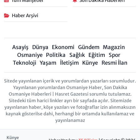
Tüm Manşetler
Son Dakika Haberleri
Haber Arşivi
Asayiş
Dünya
Ekonomi
Gündem
Magazin
Osmaniye
Politika
Sağlık
Eğitim
Spor
Teknoloji
Yaşam
İletişim
Künye
Resmi İlan
Sitede yayınlanan içerik ve yorumlardan yazarları sorumludur.
Yayınlanan yorumlardan Osmaniye Haber, Son Dakika
Osmaniye Haberleri | Hasret Gazetesi sorumlu tutulamaz.
Sitedeki tüm harici linkler ayrı bir sayfada açılır. Sitemizde
yayınlanan haber, köşe yazıları ve fotoğraflar izin alınmaksızın
kaynak gösterilse dahi, herhangi bir ortamda kullanılamaz ve
yayınlanamaz
Künye