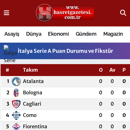
Osmaniye Nöbetçi Eczaneler
Asayiş
Dünya
Ekonomi
Gündem
Magazin
Osmaniye Hava Durumu
İtalya Serie A Puan Durumu ve Fikstür
Osmaniye Trafik Yoğunluk Haritası
Süper Lig Puan Durumu ve Fikstür
#
Takım
O
Av
P
1
Atalanta
0
0
0
Tüm Manşetler
2
Bologna
0
0
0
Son Dakika Haberleri
3
Cagliari
0
0
0
Haber Arşivi
4
Como
0
0
0
5
Fiorentina
0
0
0