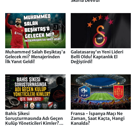
Skorla Devirdi
Muhammed Salah Beşiktaş'a
Galatasaray'ın Yeni Lideri
Gelecek mi? Menajerinden
Belli Oldu! Kaptanlık El
İlk Yanıt Geldi!
Değiştirdi!
Bahis Şikesi
Fransa - İspanya Maçı Ne
Soruşturmasında Adı Geçen
Zaman, Saat Kaçta, Hangi
Kulüp Yöneticileri Kimler?
Kanalda?
İşte Tam Liste!