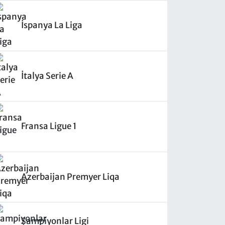
İspanya La Liga
İtalya Serie A
Fransa Ligue 1
Azerbaijan Premyer Liqa
Şampiyonlar Ligi