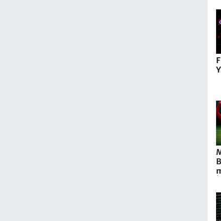
N
1
1
F
Y
B
m
İ