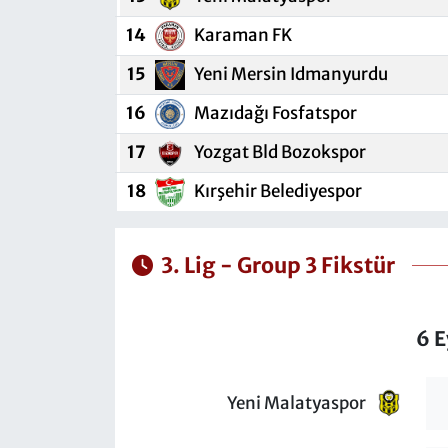
14
Karaman FK
15
Yeni Mersin Idmanyurdu
16
Mazıdağı Fosfatspor
17
Yozgat Bld Bozokspor
18
Kırşehir Belediyespor
3. Lig - Group 3 Fikstür
6 E
Yeni Malatyaspor