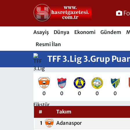
Fo
Osmaniye Nöbetçi Eczaneler
Asayiş
Dünya
Ekonomi
Gündem
M
Osmaniye Hava Durumu
Resmi İlan
Osmaniye Trafik Yoğunluk Haritası
TFF 3.Lig 3.Grup Pua
Süper Lig Puan Durumu ve Fikstür
Tüm Manşetler
0
0
0
0
0
Son Dakika Haberleri
Haber Arşivi
#
Takım
1
Adanaspor