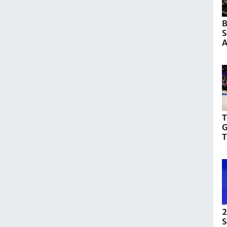
B
S
A
Y
İ
T
G
T
2
S