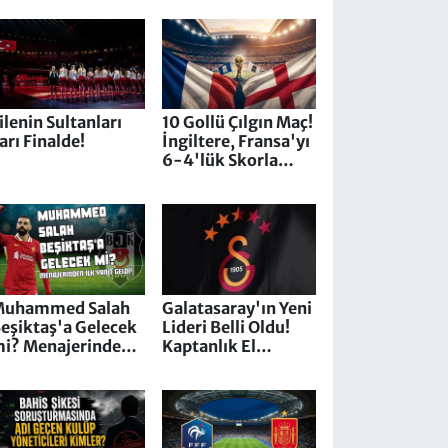
ereden İzlenir, İlk
1'ler, Muhtemel
1'ler
ilenin Sultanları
10 Gollü Çılgın Maç!
arı Finalde!
İngiltere, Fransa'yı
6-4'lük Skorla
Devirdi
Muhammed Salah
Galatasaray'ın Yeni
eşiktaş'a Gelecek
Lideri Belli Oldu!
i? Menajerinden
Kaptanlık El
lk Yanıt Geldi!
Değiştirdi!