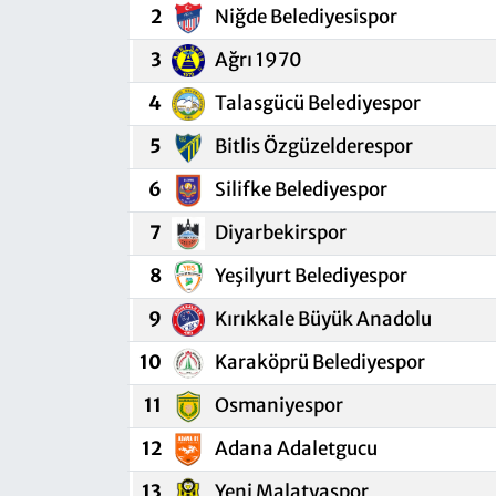
2
Niğde Belediyesispor
3
Ağrı 1970
4
Talasgücü Belediyespor
5
Bitlis Özgüzelderespor
6
Silifke Belediyespor
7
Diyarbekirspor
8
Yeşilyurt Belediyespor
9
Kırıkkale Büyük Anadolu
10
Karaköprü Belediyespor
11
Osmaniyespor
12
Adana Adaletgucu
13
Yeni Malatyaspor