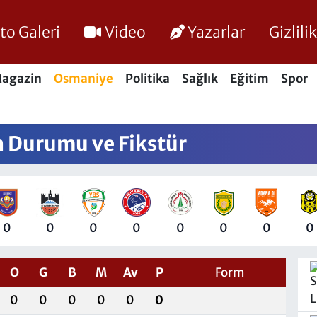
to Galeri
Video
Yazarlar
Gizlil
agazin
Osmaniye
Politika
Sağlık
Eğitim
Spor
n Durumu ve Fikstür
0
0
0
0
0
0
0
0
O
G
B
M
Av
P
Form
0
0
0
0
0
0