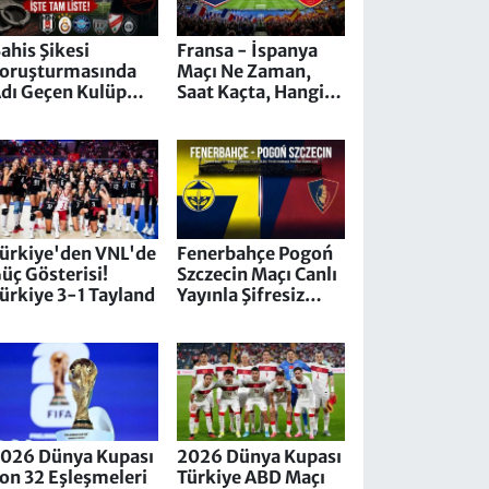
ahis Şikesi
Fransa - İspanya
oruşturmasında
Maçı Ne Zaman,
dı Geçen Kulüp
Saat Kaçta, Hangi
öneticileri Kimler?
Kanalda?
şte Tam Liste!
ürkiye'den VNL'de
Fenerbahçe Pogoń
üç Gösterisi!
Szczecin Maçı Canlı
ürkiye 3-1 Tayland
Yayınla Şifresiz
Ekranlarda
026 Dünya Kupası
2026 Dünya Kupası
on 32 Eşleşmeleri
Türkiye ABD Maçı