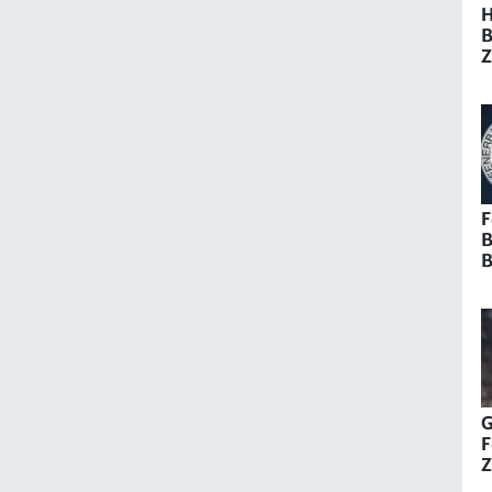
H
B
Z
v
Y
F
B
B
Ş
K
G
F
Z
H