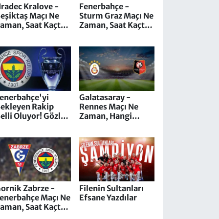
radec Kralove -
Fenerbahçe -
eşiktaş Maçı Ne
Sturm Graz Maçı Ne
aman, Saat Kaçta
Zaman, Saat Kaçta,
e Hangi Kanalda
Hangi Kanalda,
ayınlanacak?
Nereden İzlenir,
Kim Yönetecek, İlk
11'ler
enerbahçe'yi
Galatasaray -
ekleyen Rakip
Rennes Maçı Ne
elli Oluyor! Gözler
Zaman, Hangi
ampiyonlar Ligi
Kanalda, Nereden
urasında
İzlenir, Kim
Yönetecek. Kaçta
Başlayacak?
ornik Zabrze -
Filenin Sultanları
enerbahçe Maçı Ne
Efsane Yazdılar
aman, Saat Kaçta,
angi Kanalda,