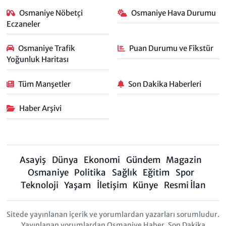
Osmaniye Nöbetçi
Osmaniye Hava Durumu
Eczaneler
Osmaniye Trafik
Puan Durumu ve Fikstür
Yoğunluk Haritası
Tüm Manşetler
Son Dakika Haberleri
Haber Arşivi
Asayiş
Dünya
Ekonomi
Gündem
Magazin
Osmaniye
Politika
Sağlık
Eğitim
Spor
Teknoloji
Yaşam
İletişim
Künye
Resmi İlan
Sitede yayınlanan içerik ve yorumlardan yazarları sorumludur.
Yayınlanan yorumlardan Osmaniye Haber, Son Dakika