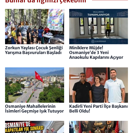
Bunlar da ilginizi çekebilir
Zorkun Yaylası Çocuk Şenliği
Miniklere Müjde!
Yarışma Başvuruları Başladı
Osmaniye’de 3 Yeni
Anaokulu Kapılarını Açıyor
Osmaniye Mahallelerinin
Kadirli Yeni Parti İlçe Başkanı
İsimleri Geçmişe Işık Tutuyor
Belli Oldu!