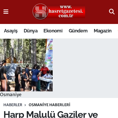
Osmaniye Nöbetçi Eczaneler
Asayiş
Dünya
Ekonomi
Gündem
Magazin
Osmaniye Hava Durumu
Osmaniye Trafik Yoğunluk Haritası
Süper Lig Puan Durumu ve Fikstür
Tüm Manşetler
Son Dakika Haberleri
Osmaniye
Haber Arşivi
HABERLER
OSMANIYE HABERLERI
Harp Malulü Gaziler ve