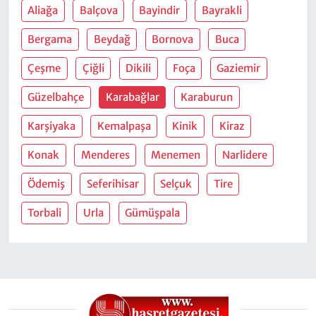
Aliağa
Balçova
Bayindir
Bayrakli
Bergama
Beydağ
Bornova
Buca
Çeşme
Çiğli
Dikili
Foça
Gaziemir
Güzelbahçe
Karabağlar
Karaburun
Karşiyaka
Kemalpaşa
Kinik
Kiraz
Konak
Menderes
Menemen
Narlidere
Ödemiş
Seferihisar
Selçuk
Tire
Torbali
Urla
Gümüşpala