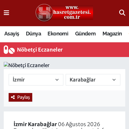
Osmaniye Nöbetçi Eczaneler
Asayiş
Dünya
Ekonomi
Gündem
Magazin
Osmaniye Hava Durumu
Nöbetçi Eczaneler
Osmaniye Trafik Yoğunluk Haritası
Süper Lig Puan Durumu ve Fikstür
Tüm Manşetler
Son Dakika Haberleri
Paylaş
Haber Arşivi
İzmir
Karabağlar
06 Ağustos 2026