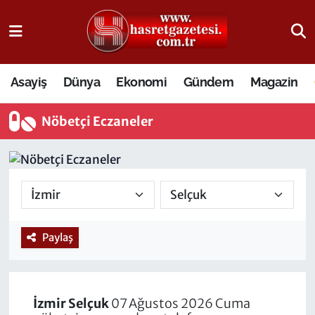
Osmaniye Nöbetçi Eczaneler
Asayiş
Dünya
Ekonomi
Gündem
Magazin
Osmaniye Hava Durumu
Nöbetçi Eczaneler
Osmaniye Trafik Yoğunluk Haritası
Süper Lig Puan Durumu ve Fikstür
Tüm Manşetler
Son Dakika Haberleri
Paylaş
Haber Arşivi
İzmir
Selçuk
07 Ağustos 2026 Cuma