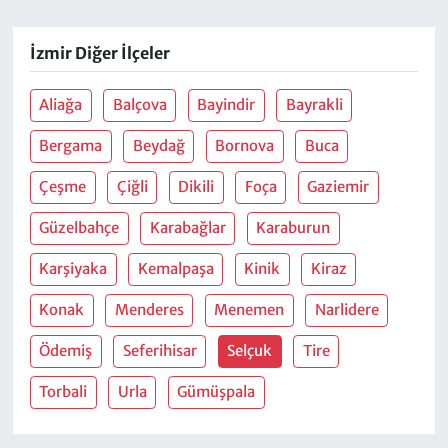
İzmir Diğer İlçeler
Aliağa
Balçova
Bayindir
Bayrakli
Bergama
Beydağ
Bornova
Buca
Çeşme
Çiğli
Dikili
Foça
Gaziemir
Güzelbahçe
Karabağlar
Karaburun
Karşiyaka
Kemalpaşa
Kinik
Kiraz
Konak
Menderes
Menemen
Narlidere
Ödemiş
Seferihisar
Selçuk
Tire
Torbali
Urla
Gümüşpala