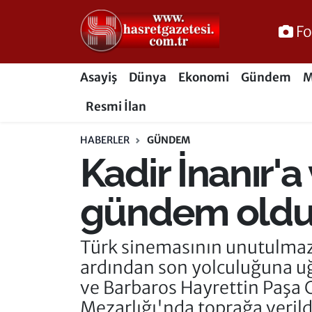
Fo
Osmaniye Nöbetçi Eczaneler
Asayiş
Dünya
Ekonomi
Gündem
M
Osmaniye Hava Durumu
Resmi İlan
Osmaniye Trafik Yoğunluk Haritası
HABERLER
GÜNDEM
Kadir İnanır'
Süper Lig Puan Durumu ve Fikstür
Tüm Manşetler
gündem old
Son Dakika Haberleri
Türk sinemasının unutulmaz 
ardından son yolculuğuna u
Haber Arşivi
ve Barbaros Hayrettin Paşa 
Mezarlığı'nda toprağa verild