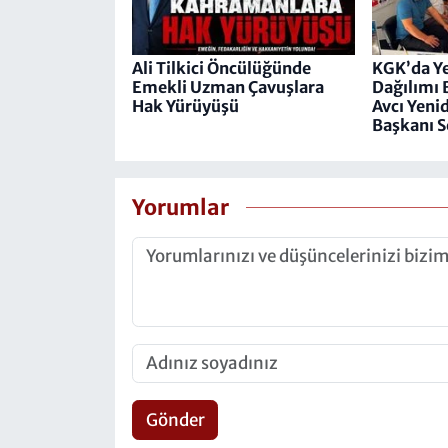
Ali Tilkici Öncülüğünde
KGK’da Y
Emekli Uzman Çavuşlara
Dağılımı B
Hak Yürüyüşü
Avcı Yeni
Başkanı S
Yorumlar
Gönder