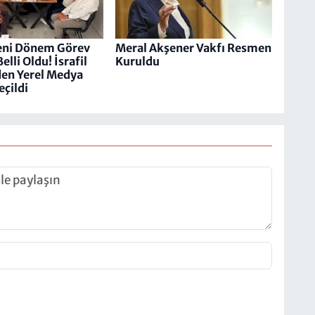
eni Dönem Görev
Meral Akşener Vakfı Resmen
elli Oldu! İsrafil
Kuruldu
den Yerel Medya
eçildi