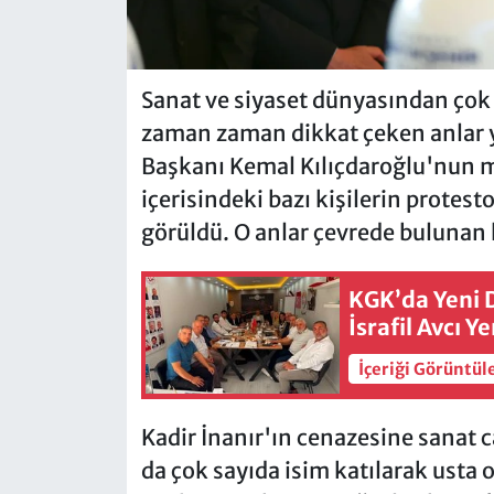
Sanat ve siyaset dünyasından çok 
zaman zaman dikkat çeken anlar y
Başkanı Kemal Kılıçdaroğlu'nun me
içerisindeki bazı kişilerin protes
görüldü. O anlar çevrede bulunan 
KGK’da Yeni 
İsrafil Avcı 
İçeriği Görüntül
Kadir İnanır'ın cenazesine sanat 
da çok sayıda isim katılarak usta 