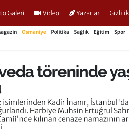
to Galeri
Video
Yazarlar
Gizlil
agazin
Osmaniye
Politika
Sağlık
Eğitim
Spor
a veda töreninde y
u
isimlerinden Kadir İnanır, İstanbul'd
ğurlandı. Harbiye Muhsin Ertuğrul Sa
Camii'nde kılınan cenaze namazının ar
i.