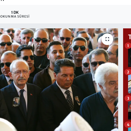
1 DK
OKUNMA SÜRESI
1
2
3
4