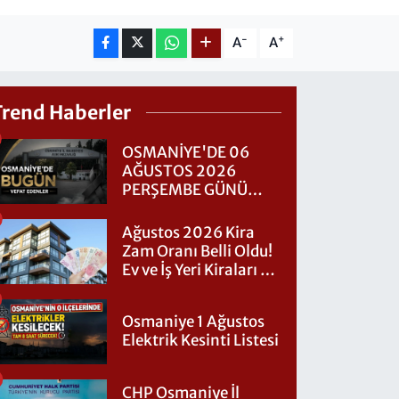
-
+
A
A
Trend Haberler
OSMANİYE'DE 06
AĞUSTOS 2026
PERŞEMBE GÜNÜ
VEFAT EDENLER
Ağustos 2026 Kira
Zam Oranı Belli Oldu!
Ev ve İş Yeri Kiraları Ne
Kadar Artacak?
Osmaniye 1 Ağustos
Elektrik Kesinti Listesi
CHP Osmaniye İl