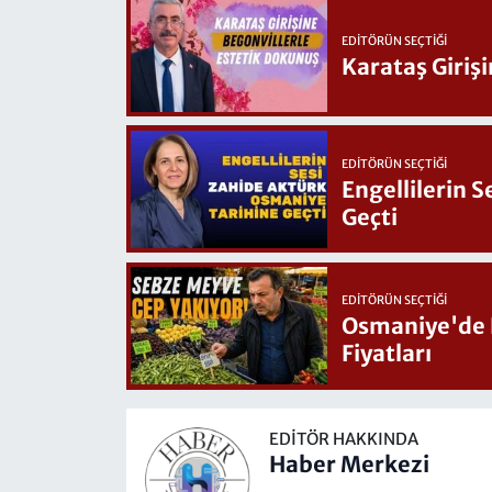
EDITÖRÜN SEÇTIĞI
Karataş Giriş
EDITÖRÜN SEÇTIĞI
Engellilerin 
Geçti
EDITÖRÜN SEÇTIĞI
Osmaniye'de Hafta Sonu G
Fiyatları
EDITÖR HAKKINDA
Haber Merkezi