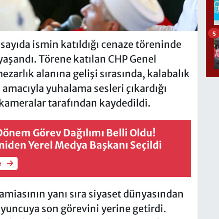
5
sayıda ismin katıldığı cenaze töreninde
aşandı. Törene katılan CHP Genel
zarlık alanına gelişi sırasında, kalabalık
to amacıyla yuhalama sesleri çıkardığı
kameralar tarafından kaydedildi.
Dönem Görev Dağılımı Belli Oldu!
Yeniden Yerel Medya Başkanı Seçildi
e
camiasının yanı sıra siyaset dünyasından
oyuncuya son görevini yerine getirdi.