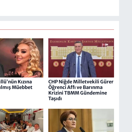
üllü’nün Kızına
CHP Niğde Milletvekili Gürer
rılmış Müebbet
Öğrenci Affı ve Barınma
Krizini TBMM Gündemine
Taşıdı