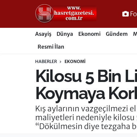
Fo
Osmaniye Nöbetçi Eczaneler
Asayiş
Dünya
Ekonomi
Gündem
M
Osmaniye Hava Durumu
Resmi İlan
Osmaniye Trafik Yoğunluk Haritası
HABERLER
EKONOMI
Kilosu 5 Bin L
Süper Lig Puan Durumu ve Fikstür
Tüm Manşetler
Koymaya Kor
Son Dakika Haberleri
Kış aylarının vazgeçilmezi el
maliyetleri nedeniyle kilosu 5
Haber Arşivi
“Dökülmesin diye tezgaha bil