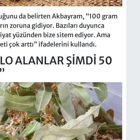
lduğunu da belirten Akbayram, “100 gram
rın zoruna gidiyor. Bazıları duyunca
 fiyat yüzünden bize sitem ediyor. Ama
i çok arttı” ifadelerini kullandı.
İLO ALANLAR ŞİMDİ 50
”