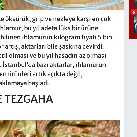
5
e öksürük, grip ve nezleye karşı en çok
ıhlamur, bu yıl adeta lüks bir ürüne
bilinen ıhlamurun kilogram fiyatı 5 bin
r artış, aktarları bile şaşkına çevirdi.
li olması ve bu yıl hasadın az olması
i. İstanbul’da bazı aktarlar, ıhlamurun
n ürünleri artık açıkta değil,
saklamaya başladı.
E TEZGAHA