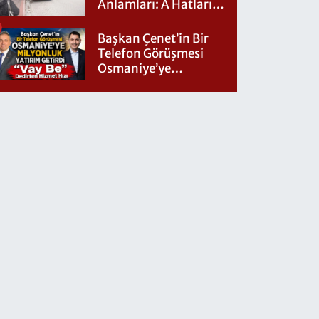
Anlamları: A Hatları
Nereye Gidiyor?
Başkan Çenet’in Bir
Telefon Görüşmesi
Osmaniye’ye
Milyonluk Yatırım
Getirdi