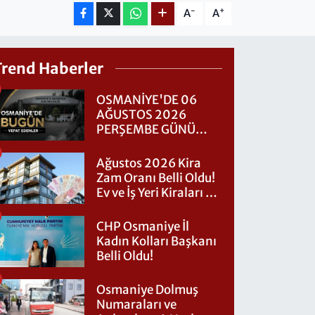
-
+
A
A
Trend Haberler
OSMANİYE'DE 06
AĞUSTOS 2026
PERŞEMBE GÜNÜ
VEFAT EDENLER
Ağustos 2026 Kira
Zam Oranı Belli Oldu!
Ev ve İş Yeri Kiraları Ne
Kadar Artacak?
CHP Osmaniye İl
Kadın Kolları Başkanı
Belli Oldu!
Osmaniye Dolmuş
Numaraları ve