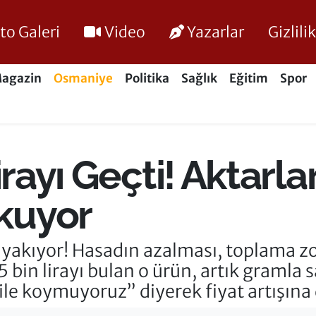
to Galeri
Video
Yazarlar
Gizlil
agazin
Osmaniye
Politika
Sağlık
Eğitim
Spor
irayı Geçti! Aktarl
kuyor
 yakıyor! Hasadın azalması, toplama zor
 bin lirayı bulan o ürün, artık gramla sa
e koymuyoruz” diyerek fiyat artışına 