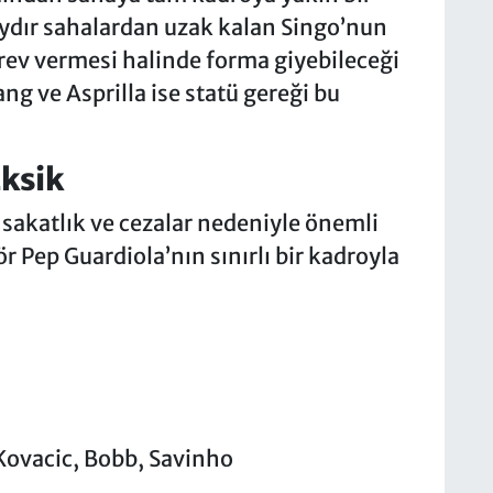
i aydır sahalardan uzak kalan Singo’nun
rev vermesi halinde forma giyebileceği
ang ve Asprilla ise statü gereği bu
ksik
 sakatlık ve cezalar nedeniyle önemli
r Pep Guardiola’nın sınırlı bir kadroyla
 Kovacic, Bobb, Savinho