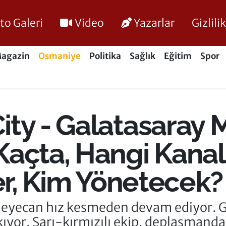
to Galeri
Video
Yazarlar
Gizlil
agazin
Osmaniye
Politika
Sağlık
Eğitim
Spor
ty - Galatasaray 
Kaçta, Hangi Kana
'ler, Kim Yönetecek?
eyecan hız kesmeden devam ediyor. Ga
ıkıyor. Sarı-kırmızılı ekip, deplasmanda