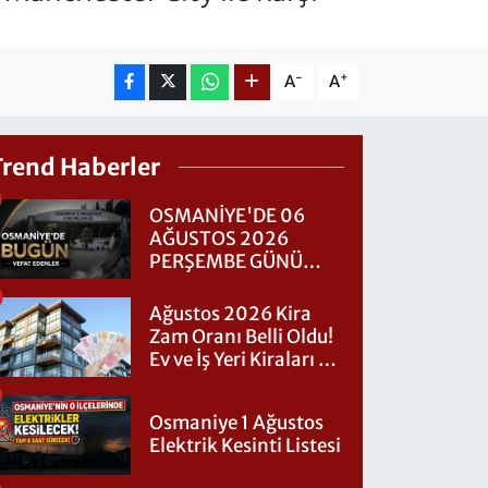
-
+
A
A
Trend Haberler
OSMANİYE'DE 06
AĞUSTOS 2026
PERŞEMBE GÜNÜ
VEFAT EDENLER
Ağustos 2026 Kira
Zam Oranı Belli Oldu!
Ev ve İş Yeri Kiraları Ne
Kadar Artacak?
Osmaniye 1 Ağustos
Elektrik Kesinti Listesi