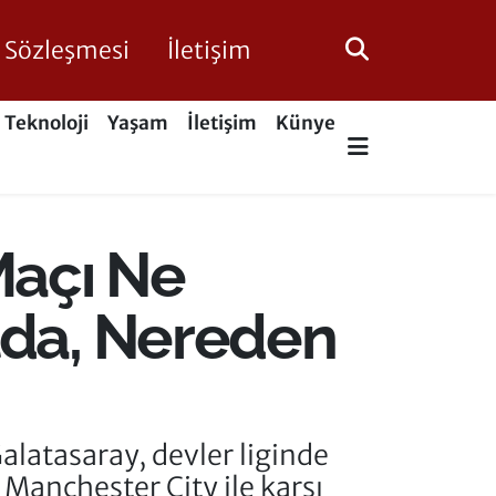
ik Sözleşmesi
İletişim
Teknoloji
Yaşam
İletişim
Künye
Maçı Ne
lda, Nereden
latasaray, devler liginde
 Manchester City ile karşı