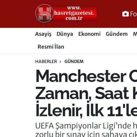
Fo
Osmaniye Nöbetçi Eczaneler
Asayiş
Dünya
Ekonomi
Gündem
M
Osmaniye Hava Durumu
Resmi İlan
Osmaniye Trafik Yoğunluk Haritası
HABERLER
GÜNDEM
Manchester Ci
Süper Lig Puan Durumu ve Fikstür
Tüm Manşetler
Zaman, Saat 
Son Dakika Haberleri
İzlenir, İlk 11
Haber Arşivi
UEFA Şampiyonlar Ligi’nde h
zorlu bir sınav için sahaya ç