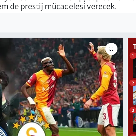
m de prestij mücadelesi verecek.
1
2
3