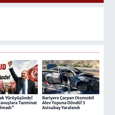
k Yürüyüşünde!
Bariyere Çarpan Otomobil
avuşlara Tazminat
Alev Topuna Döndü! 3
ulmadı"
Astsubay Yaralandı