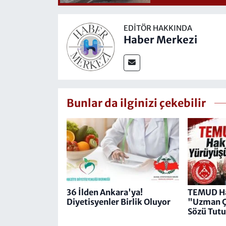
EDITÖR HAKKINDA
Haber Merkezi
Bunlar da ilginizi çekebilir
36 İlden Ankara'ya!
TEMUD Ha
Diyetisyenler Birlik Oluyor
"Uzman Ç
Sözü Tut