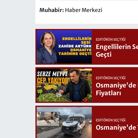
Muhabir:
Haber Merkezi
EDITÖRÜN SEÇTIĞI
Engellilerin 
Geçti
EDITÖRÜN SEÇTIĞI
Osmaniye'de Hafta Sonu G
Fiyatları
EDITÖRÜN SEÇTIĞI
Osmaniye'de 