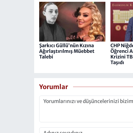
Şarkıcı Güllü’nün Kızına
CHP Niğde
Ağırlaştırılmış Müebbet
Öğrenci A
Talebi
Krizini 
Taşıdı
Yorumlar