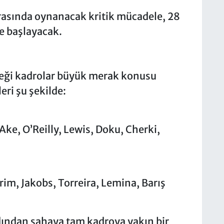
arasında oynanacak kritik mücadele, 28
e başlayacak.
ceği kadrolar büyük merak konusu
eri şu şekilde:
, O’Reilly, Lewis, Doku, Cherki,
rim, Jakobs, Torreira, Lemina, Barış
dından sahaya tam kadroya yakın bir