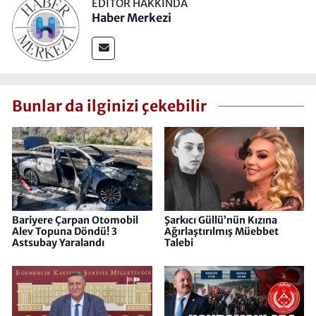
EDITÖR HAKKINDA
Haber Merkezi
Bunlar da ilginizi çekebilir
Bariyere Çarpan Otomobil
Şarkıcı Güllü’nün Kızına
Alev Topuna Döndü! 3
Ağırlaştırılmış Müebbet
Astsubay Yaralandı
Talebi