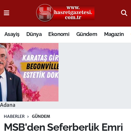
Osmaniye Nöbetçi Eczaneler
Asayiş
Dünya
Ekonomi
Gündem
Magazin
Osmaniye Hava Durumu
Osmaniye Trafik Yoğunluk Haritası
Süper Lig Puan Durumu ve Fikstür
Tüm Manşetler
Son Dakika Haberleri
Adana
Haber Arşivi
HABERLER
GÜNDEM
MSB'den Seferberlik Emri