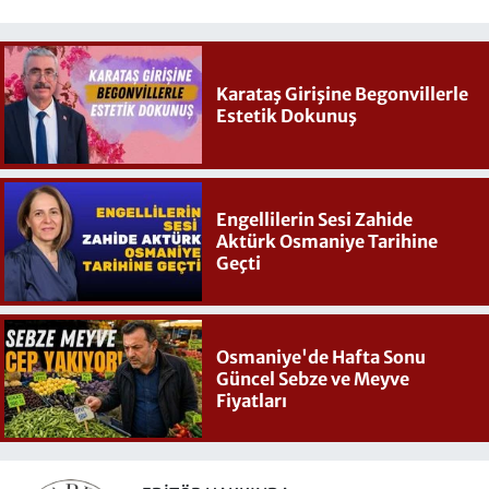
Karataş Girişine Begonvillerle
Estetik Dokunuş
Engellilerin Sesi Zahide
Aktürk Osmaniye Tarihine
Geçti
Osmaniye'de Hafta Sonu
Güncel Sebze ve Meyve
Fiyatları