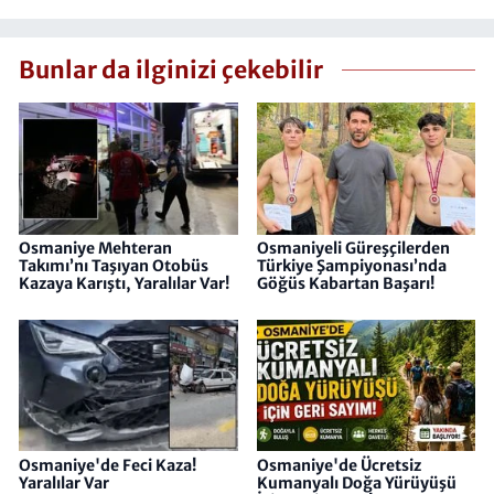
Bunlar da ilginizi çekebilir
Osmaniye Mehteran
Osmaniyeli Güreşçilerden
Takımı’nı Taşıyan Otobüs
Türkiye Şampiyonası’nda
Kazaya Karıştı, Yaralılar Var!
Göğüs Kabartan Başarı!
Osmaniye'de Feci Kaza!
Osmaniye'de Ücretsiz
Yaralılar Var
Kumanyalı Doğa Yürüyüşü