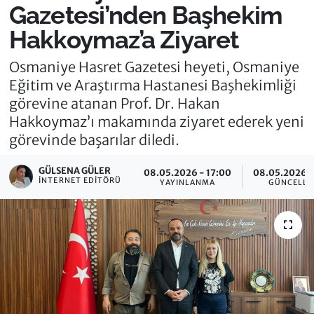
Gazetesi’nden Başhekim
Hakkoymaz’a Ziyaret
Osmaniye Hasret Gazetesi heyeti, Osmaniye
Eğitim ve Araştırma Hastanesi Başhekimliği
görevine atanan Prof. Dr. Hakan
Hakkoymaz’ı makamında ziyaret ederek yeni
görevinde başarılar diledi.
GÜLSENA GÜLER
08.05.2026 - 17:00
08.05.2026 -
İNTERNET EDITÖRÜ
YAYINLANMA
GÜNCELLE