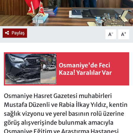
Paylaş
-
+
A
A
Osmaniye'de Feci
Kaza! Yaralılar Var
Osmaniye Hasret Gazetesi muhabirleri
Mustafa Düzenli ve Rabia İlkay Yıldız, kentin
sağlık vizyonu ve yerel basının rolü üzerine
görüş alışverişinde bulunmak amacıyla
Osmaniye Eğitim ve Araştırma Hastanesi