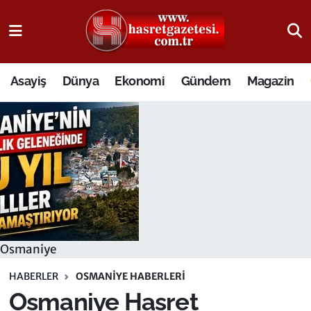
Osmaniye Nöbetçi Eczaneler
Asayiş
Dünya
Ekonomi
Gündem
Magazin
Osmaniye Hava Durumu
Osmaniye Trafik Yoğunluk Haritası
Süper Lig Puan Durumu ve Fikstür
Tüm Manşetler
Son Dakika Haberleri
Osmaniye
Haber Arşivi
HABERLER
OSMANIYE HABERLERI
Osmaniye Hasret