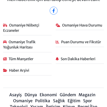
Osmaniye Nöbetçi
Osmaniye Hava Durumu
Eczaneler
Osmaniye Trafik
Puan Durumu ve Fikstür
Yoğunluk Haritası
Tüm Manşetler
Son Dakika Haberleri
Haber Arşivi
Asayiş
Dünya
Ekonomi
Gündem
Magazin
Osmaniye
Politika
Sağlık
Eğitim
Spor
Teknoloji
Yaşam
İletişim
Künye
Resmi İlan