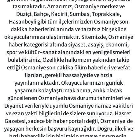
taşımaktadır. Amacımız, Osmaniye merkez ve
Düziçi, Bahçe, Kadirli, Sumbas, Toprakkale,
Hasanbeyli gibi tüm ilçelerimizden Osmaniye son
dakika haberlerini anında ve tarafsız bir şekilde
okuyucularımıza ulaştırmaktır. Sitemizde, Osmaniye
haber kategorisi altında siyaset, asayiş, ekonomi,
spor ve kültür-sanat alanındaki en yeni gelişmeleri
bulabilirsiniz. Özellikle halkımızın yakından takip
ettiği Osmaniye son dakika ölüm haberleri ve vefat
ilanları, gerekli hassasiyetle ve hızla
yayınlanmaktadır. Okuyucularımızın günlük
yaşamını kolaylaştırmak adına, anlık olarak
güncellenen Osmaniye hava durumu tahminleri ve
Diyanet verileriyle uyumlu Osmaniye namaz vakitleri
ve ezan vakti bilgilerini de sizlere sunuyoruz. Hasret
Gazetesi, sadece bir haber portalı değil, Osmaniye'de
yaşayan herkesin başvuru kaynağıdır. Doğru, ilkeli ve
hızlı habercilik için bizi takip etmeye devam edin.