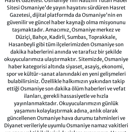
Hasret Gazetesi: Osmaniye'nin Nabzını Tutan Haber
Sitesi Osmaniye'de yayın hayatını sürdüren Hasret
Gazetesi, dijital platformda da Osmaniye'nin en
güvenilir ve güncel haber kaynağı olma misyonunu
taşımaktadır. Amacımız, Osmaniye merkez ve
Düziçi, Bahçe, Kadirli, Sumbas, Toprakkale,
Hasanbeyli gibi tüm ilçelerimizden Osmaniye son
dakika haberlerini anında ve tarafsız bir şekilde
okuyucularımıza ulaştırmaktır. Sitemizde, Osmaniye
haber kategorisi altında siyaset, asayiş, ekonomi,
spor ve kültür-sanat alanındaki en yeni gelişmeleri
bulabilirsiniz. Özellikle halkımızın yakından takip
ettiği Osmaniye son dakika ölüm haberleri ve vefat
ilanları, gerekli hassasiyetle ve hızla
yayınlanmaktadır. Okuyucularımızın günlük
yaşamını kolaylaştırmak adına, anlık olarak
güncellenen Osmaniye hava durumu tahminleri ve
Diyanet verileriyle uyumlu Osmaniye namaz vakitleri