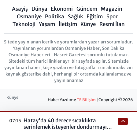
Asayiş
Dünya
Ekonomi
Gündem
Magazin
Osmaniye
Politika
Sağlık
Eğitim
Spor
Teknoloji
Yaşam
İletişim
Künye
Resmi İlan
Sitede yayınlanan içerik ve yorumlardan yazarları sorumludur.
Yayınlanan yorumlardan Osmaniye Haber, Son Dakika
Osmaniye Haberleri | Hasret Gazetesi sorumlu tutulamaz.
Sitedeki tüm harici linkler ayrı bir sayfada açılır. Sitemizde
yayınlanan haber, köşe yazıları ve fotoğraflar izin alınmaksızın
kaynak gösterilse dahi, herhangi bir ortamda kullanılamaz ve
yayınlanamaz
Künye
Haber Yazılımı:
TE Bilişim
| Copyright © 2026
Hatay'da 40 derece sıcaklıkta
07:15
serinlemek isteyenler dondurmayı
tercih ediyor