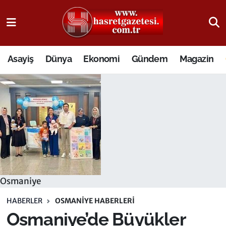
Osmaniye Nöbetçi Eczaneler
Asayiş
Dünya
Ekonomi
Gündem
Magazin
Osmaniye Hava Durumu
Osmaniye Trafik Yoğunluk Haritası
Süper Lig Puan Durumu ve Fikstür
Tüm Manşetler
Son Dakika Haberleri
Osmaniye
Haber Arşivi
HABERLER
OSMANIYE HABERLERI
Osmaniye’de Büyükler