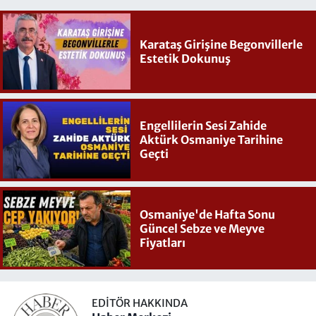
Karataş Girişine Begonvillerle
Estetik Dokunuş
Engellilerin Sesi Zahide
Aktürk Osmaniye Tarihine
Geçti
Osmaniye'de Hafta Sonu
Güncel Sebze ve Meyve
Fiyatları
EDITÖR HAKKINDA