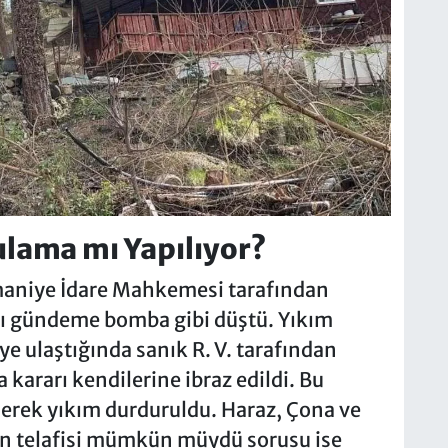
ulama mı Yapılıyor?
maniye İdare Mahkemesi tarafından
rı gündeme bomba gibi düştü. Yıkım
ye ulaştığında sanık R. V. tarafından
rarı kendilerine ibraz edildi. Bu
nerek yıkım durduruldu. Haraz, Çona ve
rin telafisi mümkün müydü sorusu ise