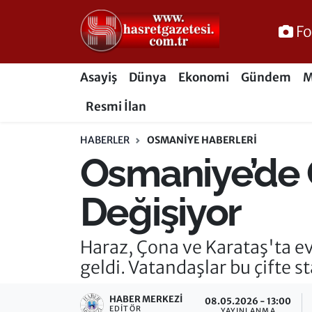
Fo
Osmaniye Nöbetçi Eczaneler
Asayiş
Dünya
Ekonomi
Gündem
M
Osmaniye Hava Durumu
Resmi İlan
Osmaniye Trafik Yoğunluk Haritası
HABERLER
OSMANIYE HABERLERI
Osmaniye’de 
Süper Lig Puan Durumu ve Fikstür
Tüm Manşetler
Değişiyor
Son Dakika Haberleri
Haraz, Çona ve Karataş'ta e
geldi. Vatandaşlar bu çifte st
Haber Arşivi
HABER MERKEZI
08.05.2026 - 13:00
EDITÖR
YAYINLANMA