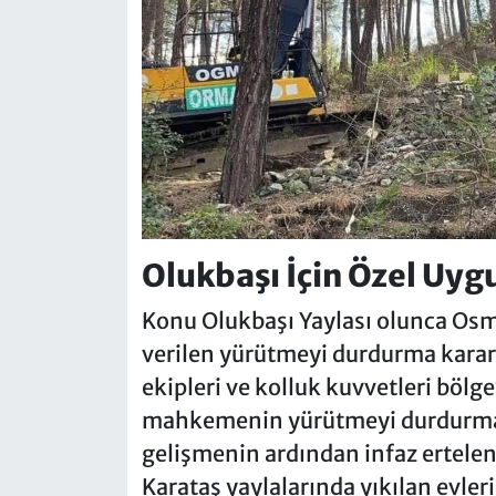
Olukbaşı İçin Özel Uyg
Konu Olukbaşı Yaylası olunca Os
verilen yürütmeyi durdurma kara
ekipleri ve kolluk kuvvetleri bölge
mahkemenin yürütmeyi durdurma ka
gelişmenin ardından infaz ertele
Karataş yaylalarında yıkılan evle