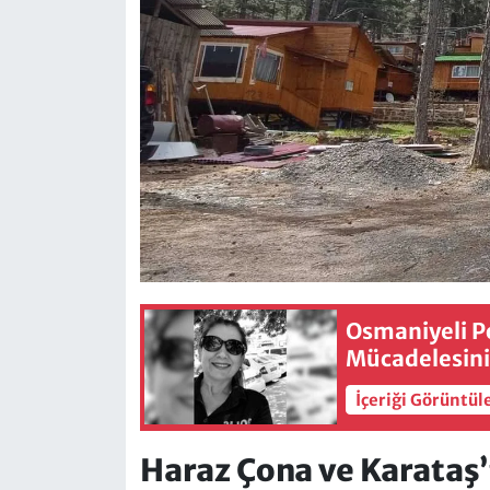
Osmaniyeli 
Mücadelesini
İçeriği Görüntül
Haraz Çona ve Karataş’