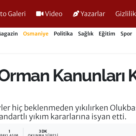
to Galeri
Video
Yazarlar
Gizlil
agazin
Osmaniye
Politika
Sağlık
Eğitim
Spor
Orman Kanunları K
vler hiç beklenmeden yıkılırken Oluk
andartlı yıkım kararlarına isyan etti.
1
3 DK
PAYLAŞIM
OKUNMA SÜRESI