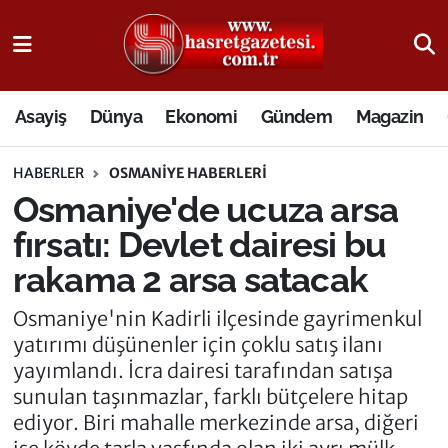
Osmaniye Nöbetçi Eczaneler
Asayiş
Dünya
Ekonomi
Gündem
Magazin
Osmaniye Hava Durumu
HABERLER
OSMANIYE HABERLERI
Osmaniye Trafik Yoğunluk Haritası
Osmaniye'de ucuza arsa
Süper Lig Puan Durumu ve Fikstür
fırsatı: Devlet dairesi bu
rakama 2 arsa satacak
Tüm Manşetler
Osmaniye'nin Kadirli ilçesinde gayrimenkul
Son Dakika Haberleri
yatırımı düşünenler için çoklu satış ilanı
yayımlandı. İcra dairesi tarafından satışa
Haber Arşivi
sunulan taşınmazlar, farklı bütçelere hitap
ediyor. Biri mahalle merkezinde arsa, diğeri