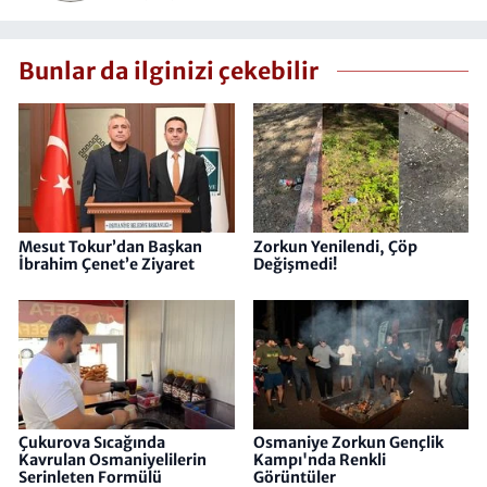
Bunlar da ilginizi çekebilir
Mesut Tokur’dan Başkan
Zorkun Yenilendi, Çöp
İbrahim Çenet’e Ziyaret
Değişmedi!
Çukurova Sıcağında
Osmaniye Zorkun Gençlik
Kavrulan Osmaniyelilerin
Kampı'nda Renkli
Serinleten Formülü
Görüntüler