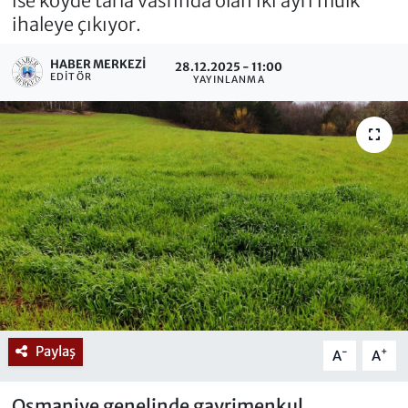
ise köyde tarla vasfında olan iki ayrı mülk
ihaleye çıkıyor.
HABER MERKEZI
28.12.2025 - 11:00
EDITÖR
YAYINLANMA
Paylaş
-
+
A
A
Osmaniye genelinde gayrimenkul