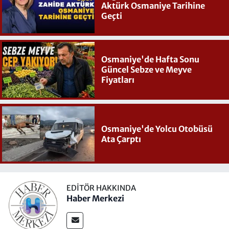
Aktürk Osmaniye Tarihine
Geçti
Osmaniye'de Hafta Sonu
Güncel Sebze ve Meyve
Fiyatları
Osmaniye'de Yolcu Otobüsü
Ata Çarptı
EDITÖR HAKKINDA
Haber Merkezi