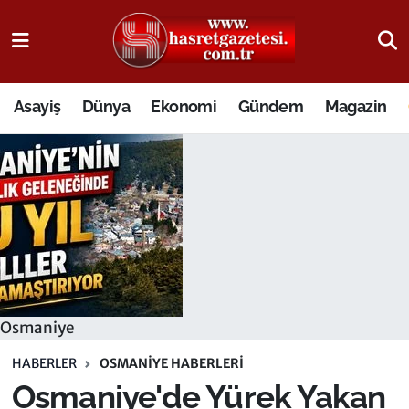
Osmaniye Nöbetçi Eczaneler
Asayiş
Dünya
Ekonomi
Gündem
Magazin
Osmaniye Hava Durumu
Osmaniye Trafik Yoğunluk Haritası
Süper Lig Puan Durumu ve Fikstür
Tüm Manşetler
Son Dakika Haberleri
Osmaniye
Haber Arşivi
HABERLER
OSMANIYE HABERLERI
Osmaniye'de Yürek Yakan