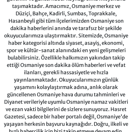
taşımaktadır. Amacımız, Osmaniye merkez ve
Düziçi, Bahçe, Kadirli, Sumbas, Toprakkale,
Hasanbeyli gibi tüm ilçelerimizden Osmaniye son
dakika haberlerini anında ve tarafsız bir şekilde
okuyucularımıza ulaştırmaktır. Sitemizde, Osmaniye
haber kategorisi altında siyaset, asayiş, ekonomi,
spor ve kültür-sanat alanındaki en yeni gelişmeleri
bulabilirsiniz. Özellikle halkımızın yakından takip
ettiği Osmaniye son dakika ölüm haberleri ve vefat
ilanları, gerekli hassasiyetle ve hızla
yayınlanmaktadır. Okuyucularımızın günlük
yaşamını kolaylaştırmak adına, anlık olarak
güncellenen Osmaniye hava durumu tahminleri ve
Diyanet verileriyle uyumlu Osmaniye namaz vakitleri
ve ezan vakti bilgilerini de sizlere sunuyoruz. Hasret
Gazetesi, sadece bir haber portalı değil, Osmaniye'de
yaşayan herkesin başvuru kaynağıdır. Doğru, ilkeli ve
hızlı habercilik için bizi takip etmeye devam edin.