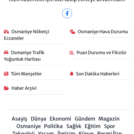
Osmaniye Nöbetçi
Osmaniye Hava Durumu
Eczaneler
Osmaniye Trafik
Puan Durumu ve Fikstür
Yoğunluk Haritası
Tüm Manşetler
Son Dakika Haberleri
Haber Arşivi
Asayiş
Dünya
Ekonomi
Gündem
Magazin
Osmaniye
Politika
Sağlık
Eğitim
Spor
Teknoloji
Yaşam
İletişim
Künye
Resmi İlan