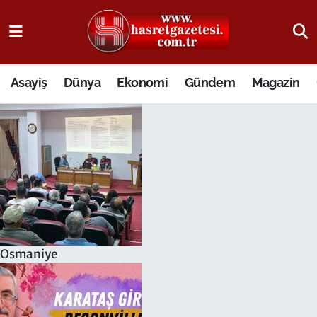
Osmaniye Nöbetçi Eczaneler
Asayiş
Dünya
Ekonomi
Gündem
Magazin
Osmaniye Hava Durumu
Osmaniye Trafik Yoğunluk Haritası
Süper Lig Puan Durumu ve Fikstür
Tüm Manşetler
Son Dakika Haberleri
Osmaniye
Haber Arşivi