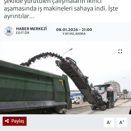
şekilde yürütülen çalışmaların ikinci
aşamasında iş makineleri sahaya indi. İşte
ayrıntılar...
HABER MERKEZI
08.01.2026 - 21:00
EDITÖR
YAYINLANMA
Paylaş
-
+
A
A