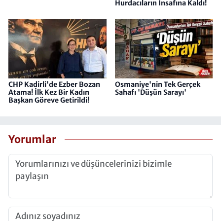
Hurdacıların İnsafına Kaldı!
CHP Kadirli'de Ezber Bozan
Osmaniye'nin Tek Gerçek
Atama! İlk Kez Bir Kadın
Sahafı 'Düşün Sarayı'
Başkan Göreve Getirildi!
Yorumlar