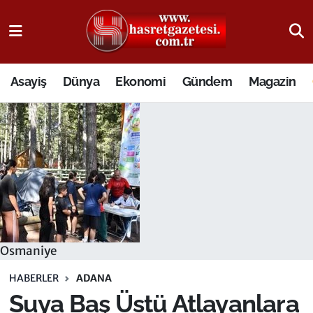
Osmaniye Nöbetçi Eczaneler
Asayiş
Dünya
Ekonomi
Gündem
Magazin
Osmaniye Hava Durumu
Osmaniye Trafik Yoğunluk Haritası
Süper Lig Puan Durumu ve Fikstür
Tüm Manşetler
Son Dakika Haberleri
Osmaniye
Haber Arşivi
HABERLER
ADANA
Suya Baş Üstü Atlayanlara