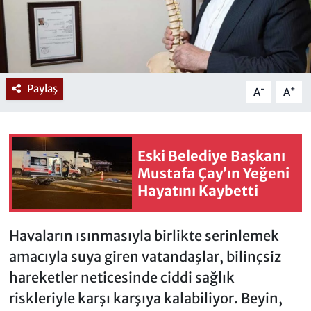
Paylaş
-
+
A
A
Eski Belediye Başkanı
Mustafa Çay’ın Yeğeni
Hayatını Kaybetti
Havaların ısınmasıyla birlikte serinlemek
amacıyla suya giren vatandaşlar, bilinçsiz
hareketler neticesinde ciddi sağlık
riskleriyle karşı karşıya kalabiliyor. Beyin,