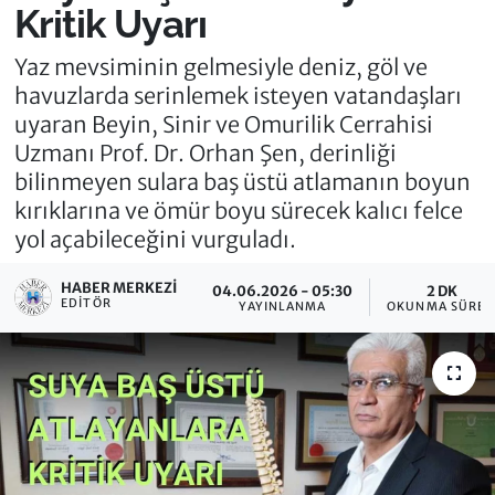
Kritik Uyarı
Yaz mevsiminin gelmesiyle deniz, göl ve
havuzlarda serinlemek isteyen vatandaşları
uyaran Beyin, Sinir ve Omurilik Cerrahisi
Uzmanı Prof. Dr. Orhan Şen, derinliği
bilinmeyen sulara baş üstü atlamanın boyun
kırıklarına ve ömür boyu sürecek kalıcı felce
yol açabileceğini vurguladı.
HABER MERKEZI
04.06.2026 - 05:30
2 DK
EDITÖR
YAYINLANMA
OKUNMA SÜRES