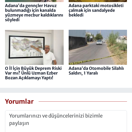
Adana'da gennçler Havuz
Adana parktaki motosikleti
bulunmadığı için kanalda
çalmak için sandalyede
yüzmeye mecbur kaldıklarını
bekledi
söyledi
O İl İçin Büyük Deprem Riski
Adana'da Otomobile Silahlı
Var mı? Ünlü Uzman Ezber
Saldırı, 1 Yaralı
Bozan Açıklamayı Yaptı!
Yorumlar