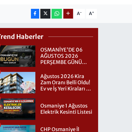
-
+
A
A
Trend Haberler
OSMANİYE'DE 06
AĞUSTOS 2026
PERŞEMBE GÜNÜ
VEFAT EDENLER
Ağustos 2026 Kira
Zam Oranı Belli Oldu!
Ev ve İş Yeri Kiraları Ne
Kadar Artacak?
Osmaniye 1 Ağustos
Elektrik Kesinti Listesi
CHP Osmaniye İl