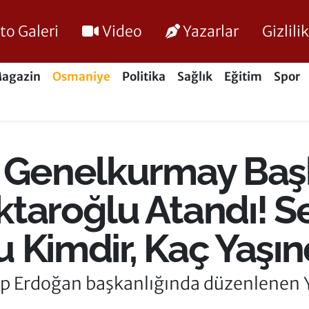
to Galeri
Video
Yazarlar
Gizlil
agazin
Osmaniye
Politika
Sağlık
Eğitim
Spor
 Genelkurmay Başk
ktaroğlu Atandı! S
 Kimdir, Kaç Yaşı
 Erdoğan başkanlığında düzenlenen Y