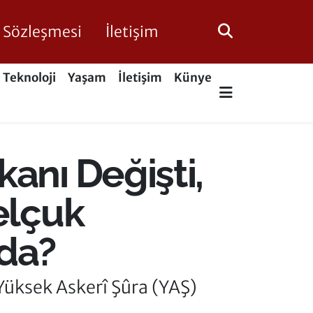
ik Sözleşmesi
İletişim
Teknoloji
Yaşam
İletişim
Künye
anı Değişti,
elçuk
nda?
üksek Askerî Şûra (YAŞ)