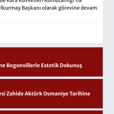
de Kara Kuvvetleri Komutanlığı’na
elkurmay Başkanı olarak görevine devam
ine Begonvillerle Estetik Dokunuş
Sesi Zahide Aktürk Osmaniye Tarihine