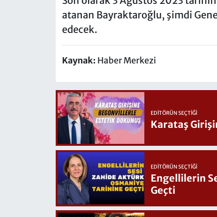
Son olarak 3 Ağustos 2023 tarihin
atanan Bayraktaroğlu, şimdi Gen
edecek.
Kaynak:
Haber Merkezi
EDITÖRÜN SEÇTIĞI
Karataş Giriş
EDITÖRÜN SEÇTIĞI
Engellilerin 
Geçti