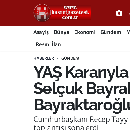
Fo
Osmaniye Nöbetçi Eczaneler
Asayiş
Dünya
Ekonomi
Gündem
M
Osmaniye Hava Durumu
Resmi İlan
Osmaniye Trafik Yoğunluk Haritası
HABERLER
GÜNDEM
YAŞ Kararıyla
Süper Lig Puan Durumu ve Fikstür
Tüm Manşetler
Selçuk Bayra
Son Dakika Haberleri
Bayraktaroğlu
Haber Arşivi
Cumhurbaşkanı Recep Tayyip
toplantısı sona erdi.