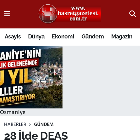
Osmaniye Nöbetçi Eczaneler
Asayiş
Dünya
Ekonomi
Gündem
Magazin
Osmaniye Hava Durumu
Osmaniye Trafik Yoğunluk Haritası
Süper Lig Puan Durumu ve Fikstür
Tüm Manşetler
Son Dakika Haberleri
Osmaniye
Haber Arşivi
HABERLER
GÜNDEM
28 İlde DEAŞ