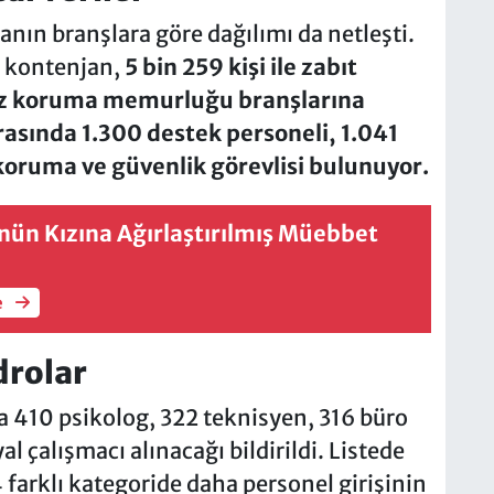
janın branşlara göre dağılımı da netleşti.
k kontenjan,
5 bin 259 kişi ile zabıt
infaz koruma memurluğu branşlarına
arasında 1.300 destek personeli, 1.041
koruma ve güvenlik görevlisi bulunuyor.
’nün Kızına Ağırlaştırılmış Müebbet
e
drolar
a 410 psikolog, 322 teknisyen, 316 büro
l çalışmacı alınacağı bildirildi. Listede
 farklı kategoride daha personel girişinin