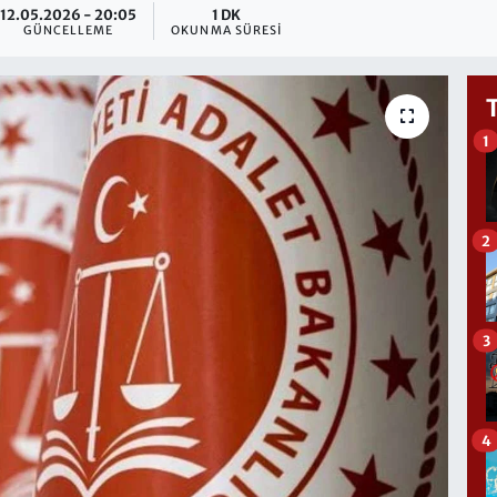
12.05.2026 - 20:05
1 DK
GÜNCELLEME
OKUNMA SÜRESI
1
2
3
4