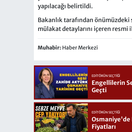
yapılacağı belirtildi.
Bakanlık tarafından önümüzdeki sü
mülakat detaylarını içeren resmi
Muhabir:
Haber Merkezi
EDITÖRÜN SEÇTIĞI
Engellilerin 
Geçti
EDITÖRÜN SEÇTIĞI
Osmaniye'de Hafta Sonu G
Fiyatları