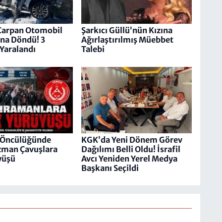
Çarpan Otomobil
Şarkıcı Güllü’nün Kızına
na Döndü! 3
Ağırlaştırılmış Müebbet
Yaralandı
Talebi
ci Öncülüğünde
KGK’da Yeni Dönem Görev
zman Çavuşlara
Dağılımı Belli Oldu! İsrafil
yüşü
Avcı Yeniden Yerel Medya
Başkanı Seçildi