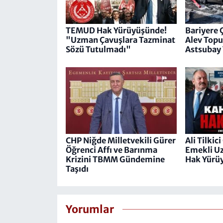
TEMUD Hak Yürüyüşünde!
Bariyere 
"Uzman Çavuşlara Tazminat
Alev Topu
Sözü Tutulmadı"
Astsubay 
CHP Niğde Milletvekili Gürer
Ali Tilki
Öğrenci Affı ve Barınma
Emekli U
Krizini TBMM Gündemine
Hak Yürü
Taşıdı
Yorumlar