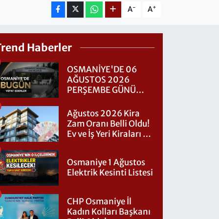
-
+
A
A
Trend Haberler
OSMANİYE'DE 06
AĞUSTOS 2026
PERŞEMBE GÜNÜ
VEFAT EDENLER
Ağustos 2026 Kira
Zam Oranı Belli Oldu!
Ev ve İş Yeri Kiraları Ne
Kadar Artacak?
Osmaniye 1 Ağustos
Elektrik Kesinti Listesi
CHP Osmaniye İl
Kadın Kolları Başkanı