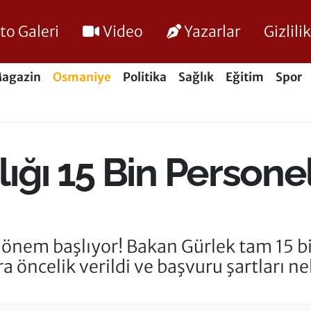
to Galeri
Video
Yazarlar
Gizlil
agazin
Osmaniye
Politika
Sağlık
Eğitim
Spor
ığı 15 Bin Personel
dönem başlıyor! Bakan Gürlek tam 15 bin
ra öncelik verildi ve başvuru şartları n