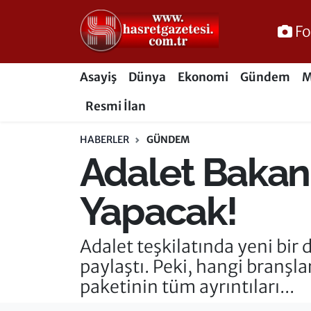
Fo
Osmaniye Nöbetçi Eczaneler
Asayiş
Dünya
Ekonomi
Gündem
M
Osmaniye Hava Durumu
Resmi İlan
Osmaniye Trafik Yoğunluk Haritası
HABERLER
GÜNDEM
Adalet Bakanl
Süper Lig Puan Durumu ve Fikstür
Tüm Manşetler
Yapacak!
Son Dakika Haberleri
Adalet teşkilatında yeni bir 
paylaştı. Peki, hangi branşla
Haber Arşivi
paketinin tüm ayrıntıları...