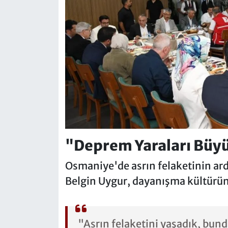
"Deprem Yaraları Büyü
Osmaniye'de asrın felaketinin ar
Belgin Uygur, dayanışma kültürü
"Asrın felaketini yaşadık, bun