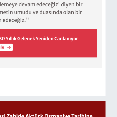
demeye devam edeceğiz' diyen bir
metin umudu ve duasında olan bir
 edeceğiz."
0 Yıllık Gelenek Yeniden Canlanıyor
üle
Sesi Zahide Aktürk Osmaniye Tarihine