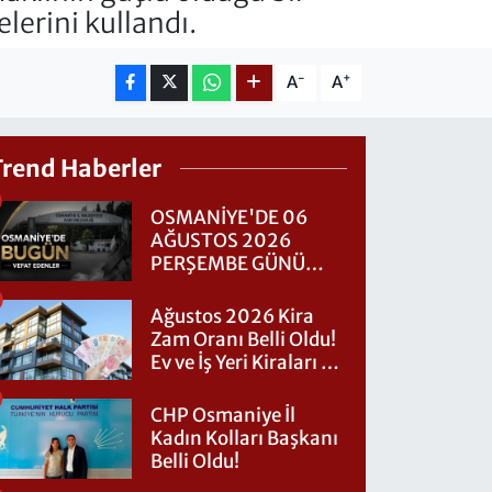
erini kullandı.
-
+
A
A
Trend Haberler
OSMANİYE'DE 06
AĞUSTOS 2026
PERŞEMBE GÜNÜ
VEFAT EDENLER
Ağustos 2026 Kira
Zam Oranı Belli Oldu!
Ev ve İş Yeri Kiraları Ne
Kadar Artacak?
CHP Osmaniye İl
Kadın Kolları Başkanı
Belli Oldu!