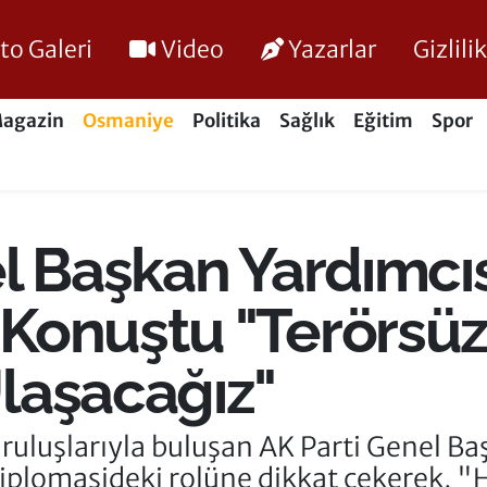
to Galeri
Video
Yazarlar
Gizlil
agazin
Osmaniye
Politika
Sağlık
Eğitim
Spor
l Başkan Yardımcıs
Konuştu "Terörsüz
laşacağız"
ruluşlarıyla buluşan AK Parti Genel Ba
iplomasideki rolüne dikkat çekerek, "H