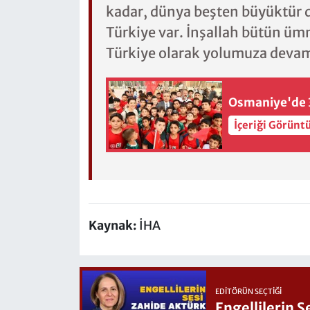
kadar, dünya beşten büyüktür 
Türkiye var. İnşallah bütün üm
Türkiye olarak yolumuza devam
Osmaniye'de 3
İçeriği Görünt
Kaynak:
İHA
EDITÖRÜN SEÇTIĞI
Engellilerin 