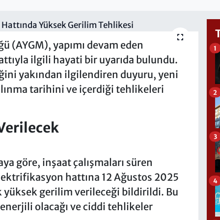
lüğü (AYGM), yapımı devam eden
1
yla ilgili hayati bir uyarıda bulundu.
ğini yakından ilgilendiren duyuru, yeni
ınma tarihini ve içerdiği tehlikeleri
2
Verilecek
3
a göre, inşaat çalışmaları süren
ktrifikasyon hattına 12 Ağustos 2025
4
yüksek gerilim verileceği bildirildi. Bu
erjili olacağı ve ciddi tehlikeler