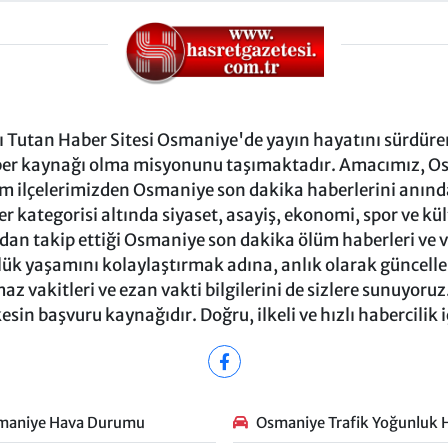
Tutan Haber Sitesi Osmaniye'de yayın hayatını sürdüren
ber kaynağı olma misyonunu taşımaktadır. Amacımız, Osm
m ilçelerimizden Osmaniye son dakika haberlerini anında 
 kategorisi altında siyaset, asayiş, ekonomi, spor ve kü
ndan takip ettiği Osmaniye son dakika ölüm haberleri ve vef
ük yaşamını kolaylaştırmak adına, anlık olarak güncel
 vakitleri ve ezan vakti bilgilerini de sizlere sunuyoruz.
in başvuru kaynağıdır. Doğru, ilkeli ve hızlı habercilik 
maniye Hava Durumu
Osmaniye Trafik Yoğunluk H