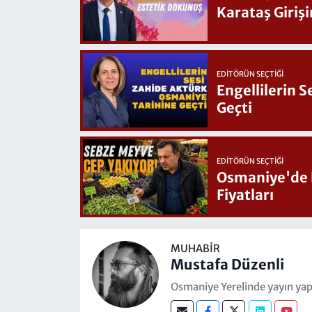
Karataş Giriş
EDITÖRÜN SEÇTIĞI
Engellilerin 
Geçti
EDITÖRÜN SEÇTIĞI
Osmaniye'de Hafta Sonu G
Fiyatları
MUHABIR
Mustafa Düzenli
Osmaniye Yerelinde yayın yap