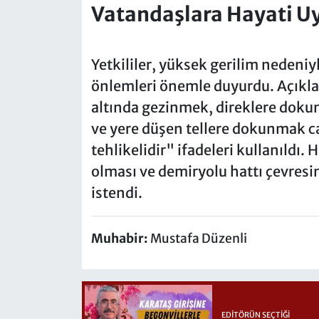
Vatandaşlara Hayati Uy
Yetkililer, yüksek gerilim nedeni
önlemleri önemle duyurdu. Açıklam
altında gezinmek, direklere dok
ve yere düşen tellere dokunmak 
tehlikelidir" ifadeleri kullanıldı. 
olması ve demiryolu hattı çevres
istendi.
Muhabir:
Mustafa Düzenli
EDITÖRÜN SEÇTIĞI