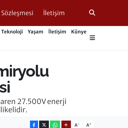
ik Sözleşmesi
İletişim
Teknoloji
Yaşam
İletişim
Künye
miryolu
si
aren 27.500V enerji
ikelidir.
-
+
A
A