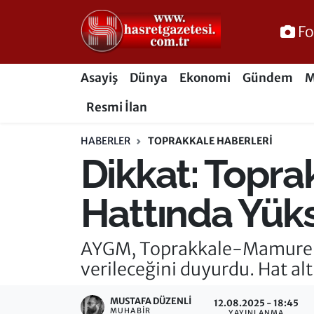
Fo
Osmaniye Nöbetçi Eczaneler
Asayiş
Dünya
Ekonomi
Gündem
M
Osmaniye Hava Durumu
Resmi İlan
Osmaniye Trafik Yoğunluk Haritası
HABERLER
TOPRAKKALE HABERLERI
Dikkat: Topr
Süper Lig Puan Durumu ve Fikstür
Tüm Manşetler
Hattında Yüks
Son Dakika Haberleri
AYGM, Toprakkale-Mamure de
verileceğini duyurdu. Hat al
Haber Arşivi
MUSTAFA DÜZENLI
12.08.2025 - 18:45
MUHABIR
YAYINLANMA