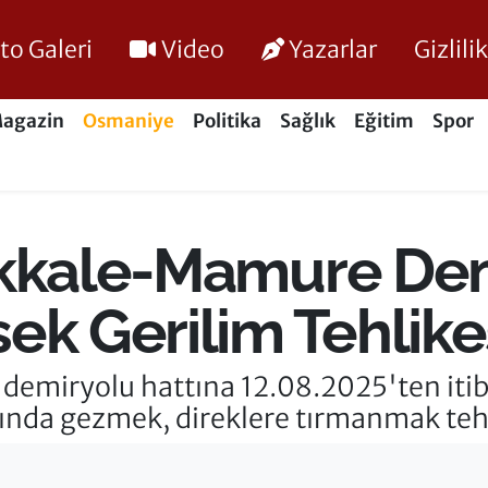
to Galeri
Video
Yazarlar
Gizlil
agazin
Osmaniye
Politika
Sağlık
Eğitim
Spor
akkale-Mamure De
ek Gerilim Tehlike
miryolu hattına 12.08.2025'ten itib
tında gezmek, direklere tırmanmak tehl