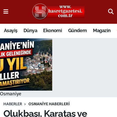
Osmaniye Nöbetçi Eczaneler
Asayiş
Dünya
Ekonomi
Gündem
Magazin
Osmaniye Hava Durumu
Osmaniye Trafik Yoğunluk Haritası
Süper Lig Puan Durumu ve Fikstür
Tüm Manşetler
Son Dakika Haberleri
Osmaniye
Haber Arşivi
HABERLER
OSMANIYE HABERLERI
Olukbaşı, Karataş ve