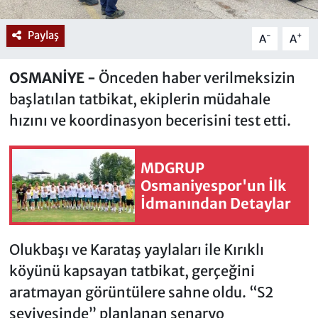
Paylaş
-
+
A
A
OSMANİYE -
Önceden haber verilmeksizin
başlatılan tatbikat, ekiplerin müdahale
hızını ve koordinasyon becerisini test etti.
MDGRUP
Osmaniyespor'un İlk
İdmanından Detaylar
Olukbaşı ve Karataş yaylaları ile Kırıklı
köyünü kapsayan tatbikat, gerçeğini
aratmayan görüntülere sahne oldu. “S2
seviyesinde” planlanan senaryo