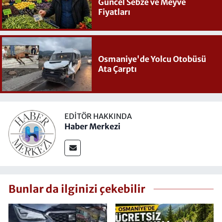
Güncel Sebze ve Meyve
Fiyatları
Osmaniye'de Yolcu Otobüsü
Ata Çarptı
EDITÖR HAKKINDA
Haber Merkezi
Bunlar da ilginizi çekebilir