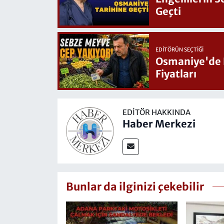
Geçti
EDITÖRÜN SEÇTIĞI
Osmaniye'de Hafta Sonu G
Fiyatları
EDITÖR HAKKINDA
Haber Merkezi
Bunlar da ilginizi çekebilir