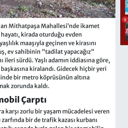
5
nan Mithatpaşa Mahallesi’nde ikamet
 hayatı, kirada oturduğu evden
yaşlılık maaşıyla geçinen ve kirasını
ş, ev sahibinin "tadilat yapacağız"
 ileri sürdü. Yaşlı adamın iddiasına göre,
a başkasına kiralandı. Gidecek hiçbir yeri
çinde bir metro köprüsünün altına
mak zorunda kaldı.
obil Çarptı
ra karşı zorlu bir yaşam mücadelesi veren
 zarfında bir de trafik kazası kurbanı