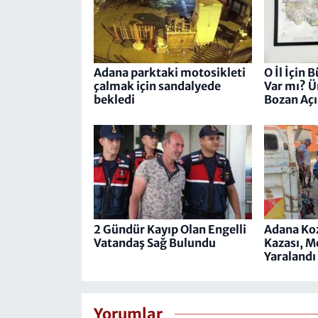
Adana parktaki motosikleti
O İl İçin
çalmak için sandalyede
Var mı? 
bekledi
Bozan Açı
2 Gündür Kayıp Olan Engelli
Adana Koz
Vatandaş Sağ Bulundu
Kazası, M
Yaralandı
Yorumlar