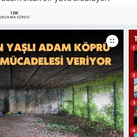
1 DK
OKUNMA SÜRESI
1
2
3
4