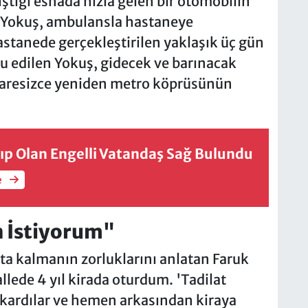
ştığı esnada hızla gelen bir otomobilin
 Yokuş, ambulansla hastaneye
Hastanede gerçekleştirilen yaklaşık üç gün
u edilen Yokuş, gidecek ve barınacak
 çaresizce yeniden metro köprüsünün
ıp Olan Engelli Vatandaş Sağ Bulundu
e
n İstiyorum"
kta kalmanın zorluklarını anlatan Faruk
ede 4 yıl kirada oturdum. 'Tadilat
ıkardılar ve hemen arkasından kiraya