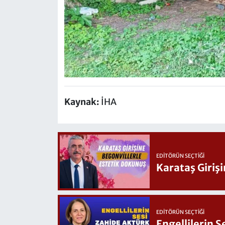
Kaynak:
İHA
EDITÖRÜN SEÇTIĞI
Karataş Giriş
EDITÖRÜN SEÇTIĞI
Engellilerin 