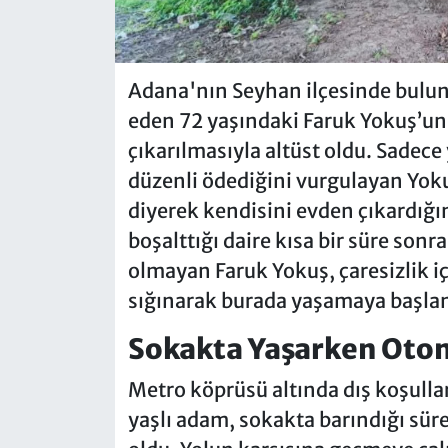
Adana'nın Seyhan ilçesinde bulu
eden 72 yaşındaki Faruk Yokuş’un
çıkarılmasıyla altüst oldu. Sadece 
düzenli ödediğini vurgulayan Yoku
diyerek kendisini evden çıkardığını
boşalttığı daire kısa bir süre sonr
olmayan Faruk Yokuş, çaresizlik i
sığınarak burada yaşamaya başla
Sokakta Yaşarken Otom
Metro köprüsü altında dış koşulla
yaşlı adam, sokakta barındığı süre