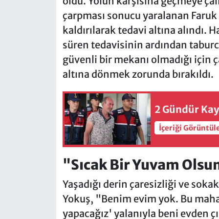
oldu. Yolun karşısına geçmeye çalı
çarpması sonucu yaralanan Faruk
kaldırılarak tedavi altına alındı. 
süren tedavisinin ardından taburc
güvenli bir mekanı olmadığı için
altına dönmek zorunda bırakıldı.
2 Gündür Kay
İçeriği Görüntül
"Sıcak Bir Yuvam Olsu
Yaşadığı derin çaresizliği ve soka
Yokuş, "Benim evim yok. Bu mahall
yapacağız' yalanıyla beni evden ç