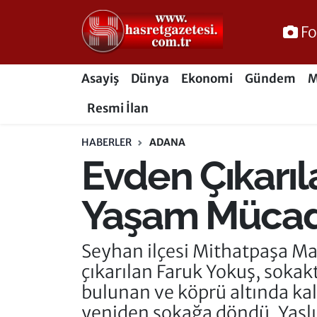
Fo
Osmaniye Nöbetçi Eczaneler
Asayiş
Dünya
Ekonomi
Gündem
M
Osmaniye Hava Durumu
Resmi İlan
Osmaniye Trafik Yoğunluk Haritası
HABERLER
ADANA
Evden Çıkarıl
Süper Lig Puan Durumu ve Fikstür
Tüm Manşetler
Yaşam Mücade
Son Dakika Haberleri
Seyhan ilçesi Mithatpaşa Ma
çıkarılan Faruk Yokuş, sokak
Haber Arşivi
bulunan ve köprü altında kal
yeniden sokağa döndü. Yaşlı