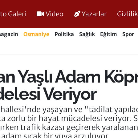
to Galeri
Video
Yazarlar
Gizlil
agazin
Osmaniye
Politika
Sağlık
Eğitim
Spor
an Yaşlı Adam Köpr
lesi Veriyor
hallesi'nde yaşayan ve "tadilat yapıla
ta zorlu bir hayat mücadelesi veriyor. 
ırken trafik kazası geçirerek yaralana
 adam sıcak bir yuva arzuluyor.