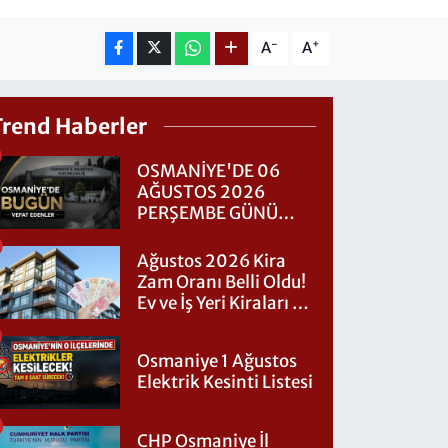
-
+
A
A
Trend Haberler
OSMANİYE'DE 06
AĞUSTOS 2026
PERŞEMBE GÜNÜ
VEFAT EDENLER
Ağustos 2026 Kira
Zam Oranı Belli Oldu!
Ev ve İş Yeri Kiraları Ne
Kadar Artacak?
Osmaniye 1 Ağustos
Elektrik Kesinti Listesi
CHP Osmaniye İl