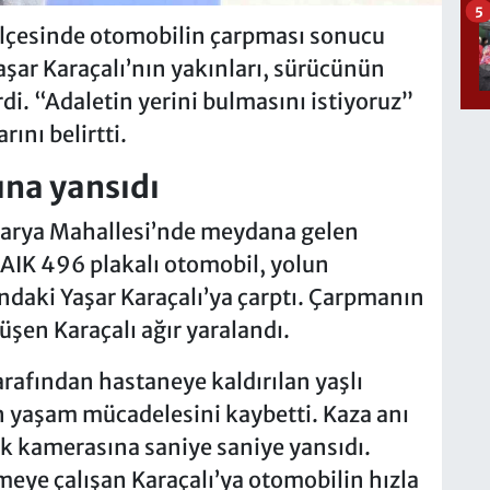
5
lçesinde otomobilin çarpması sonucu
şar Karaçalı’nın yakınları, sürücünün
di. “Adaletin yerini bulmasını istiyoruz”
rını belirtti.
na yansıdı
akarya Mahallesi’nde meydana gelen
AIK 496 plakalı otomobil, yolun
ndaki Yaşar Karaçalı’ya çarptı. Çarpmanın
üşen Karaçalı ağır yaralandı.
tarafından hastaneye kaldırılan yaşlı
 yaşam mücadelesini kaybetti. Kaza anı
lik kamerasına saniye saniye yansıdı.
eye çalışan Karaçalı’ya otomobilin hızla