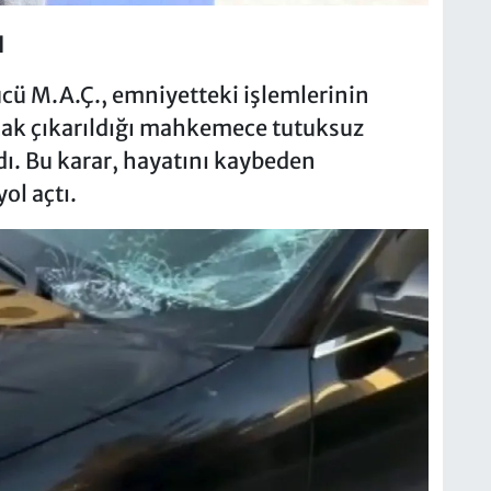
ı
ücü M.A.Ç., emniyetteki işlemlerinin
ncak çıkarıldığı mahkemece tutuksuz
dı. Bu karar, hayatını kaybeden
ol açtı.