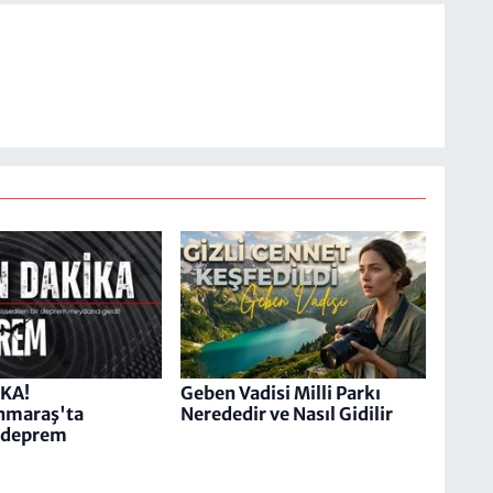
KA!
Geben Vadisi Milli Parkı
maraş'ta
Nerededir ve Nasıl Gidilir
 deprem