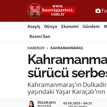
Fo
Osmaniye Nöbetçi Eczaneler
Asayiş
Dünya
Ekonomi
Gündem
M
Osmaniye Hava Durumu
Resmi İlan
Osmaniye Trafik Yoğunluk Haritası
HABERLER
KAHRAMANMARAŞ
Kahramanmara
Süper Lig Puan Durumu ve Fikstür
Tüm Manşetler
sürücü serbes
Son Dakika Haberleri
Kahramanmaraş’ın Dulkadiro
yaşındaki Yaşar Karaçalı’nın 
Haber Arşivi
ÖZLEM AVCI
03.10.2025 - 04:21
MUHABIR
YAYINLANMA