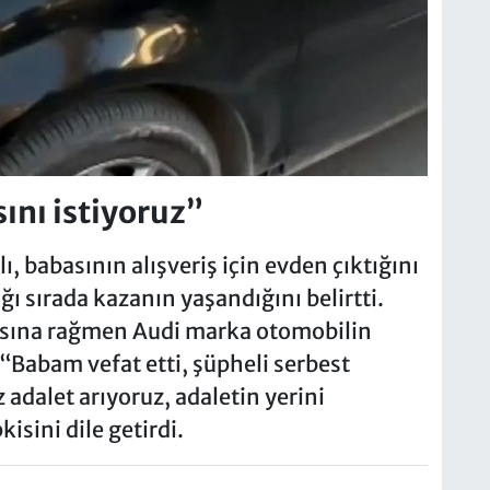
ını istiyoruz”
 babasının alışveriş için evden çıktığını
ğı sırada kazanın yaşandığını belirtti.
asına rağmen Audi marka otomobilin
 “Babam vefat etti, şüpheli serbest
z adalet arıyoruz, adaletin yerini
isini dile getirdi.