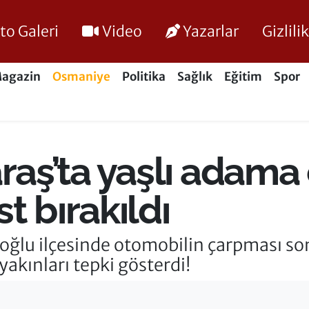
to Galeri
Video
Yazarlar
Gizlil
agazin
Osmaniye
Politika
Sağlık
Eğitim
Spor
ş’ta yaşlı adama
t bırakıldı
ğlu ilçesinde otomobilin çarpması so
yakınları tepki gösterdi!