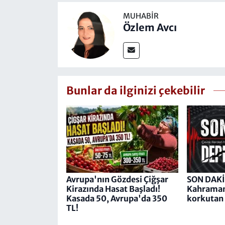
MUHABIR
Özlem Avcı
Bunlar da ilginizi çekebilir
Avrupa'nın Gözdesi Çiğşar
SON DAKİ
Kirazında Hasat Başladı!
Kahraman
Kasada 50, Avrupa'da 350
korkutan
TL!