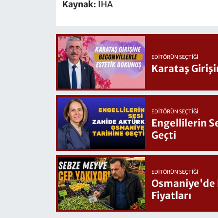
Kaynak:
İHA
EDITÖRÜN SEÇTIĞI
Karataş Giriş
EDITÖRÜN SEÇTIĞI
Engellilerin 
Geçti
EDITÖRÜN SEÇTIĞI
Osmaniye'de Hafta Sonu G
Fiyatları