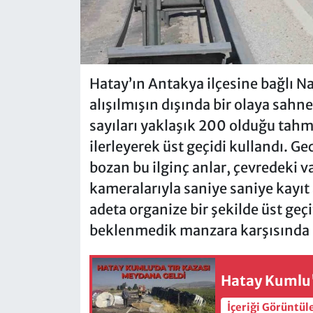
Hatay’ın Antakya ilçesine bağlı Na
alışılmışın dışında bir olaya sahn
sayıları yaklaşık 200 olduğu tahmi
ilerleyerek üst geçidi kullandı. Ge
bozan bu ilginç anlar, çevredeki v
kameralarıyla saniye saniye kayıt 
adeta organize bir şekilde üst geçit
beklenmedik manzara karşısında b
Hatay Kumlu'
İçeriği Görüntül