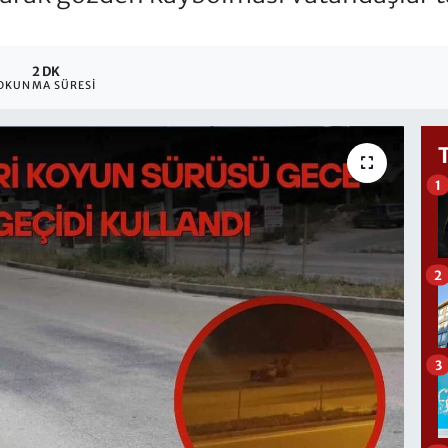
2 DK
OKUNMA SÜRESI
1
2
3