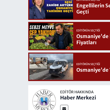
Engellilerin 
Geçti
EDITÖRÜN SEÇTIĞI
Osmaniye'de Hafta Sonu G
Fiyatları
EDITÖRÜN SEÇTIĞI
Osmaniye'de 
EDITÖR HAKKINDA
Haber Merkezi