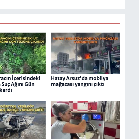
racın İçerisindeki
Hatay Arsuz'da mobilya
a Suç Ağını Gün
mağazası yangını çıktı
kardı