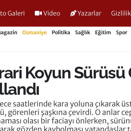
to Galeri
Video
Yazarlar
Gizlil
agazin
Osmaniye
Politika
Sağlık
Eğitim
Spor
rari Koyun Sürüsü
llandı
ece saatlerinde kara yoluna çıkarak üst
sü, görenleri şaşkına çevirdi. O anlar 
aması olası bir faciayı önlerken, sürün
larak gözden kaybolması vatandaşlar t