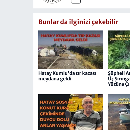
Bunlar da ilginizi çekebilir
Hatay Kumlu'da tır kazası
Şüpheli A
meydana geldi
Üç Şırıng
Yüzüne Çı