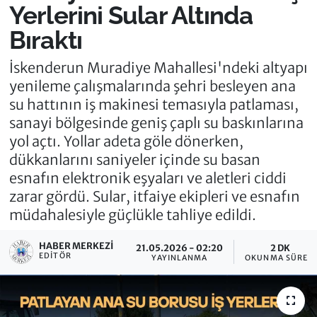
Yerlerini Sular Altında
Bıraktı
İskenderun Muradiye Mahallesi'ndeki altyapı
yenileme çalışmalarında şehri besleyen ana
su hattının iş makinesi temasıyla patlaması,
sanayi bölgesinde geniş çaplı su baskınlarına
yol açtı. Yollar adeta göle dönerken,
dükkanlarını saniyeler içinde su basan
esnafın elektronik eşyaları ve aletleri ciddi
zarar gördü. Sular, itfaiye ekipleri ve esnafın
müdahalesiyle güçlükle tahliye edildi.
HABER MERKEZI
21.05.2026 - 02:20
2 DK
EDITÖR
YAYINLANMA
OKUNMA SÜRESI