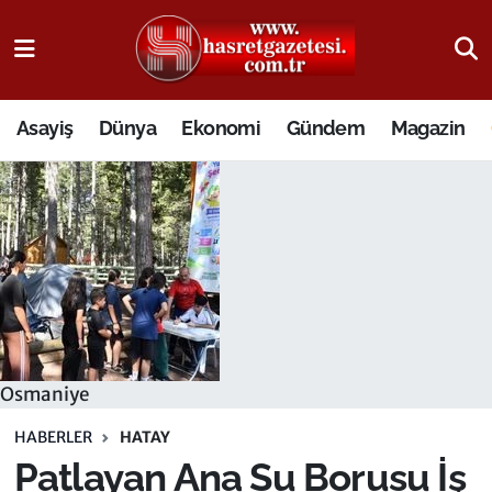
Osmaniye Nöbetçi Eczaneler
Asayiş
Dünya
Ekonomi
Gündem
Magazin
Osmaniye Hava Durumu
Osmaniye Trafik Yoğunluk Haritası
Süper Lig Puan Durumu ve Fikstür
Tüm Manşetler
Son Dakika Haberleri
Osmaniye
Haber Arşivi
HABERLER
HATAY
Patlayan Ana Su Borusu İş