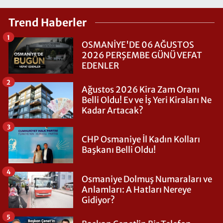
Trend Haberler
1
OSMANİYE'DE 06 AĞUSTOS
2026 PERŞEMBE GÜNÜ VEFAT
EDENLER
2
Ağustos 2026 Kira Zam Oranı
Belli Oldu! Ev ve İş Yeri Kiraları Ne
Kadar Artacak?
3
CHP Osmaniye İl Kadın Kolları
Başkanı Belli Oldu!
4
Osmaniye Dolmuş Numaraları ve
Anlamları: A Hatları Nereye
Gidiyor?
5