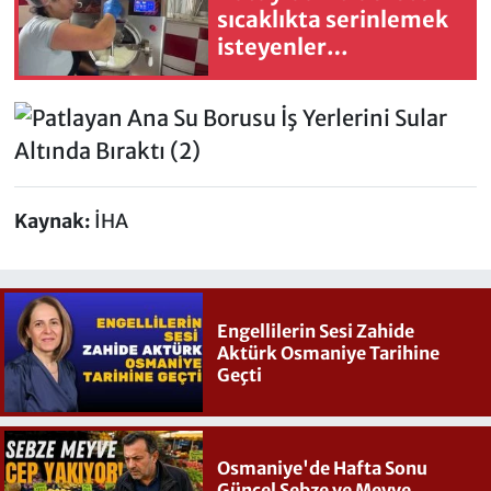
sıcaklıkta serinlemek
isteyenler
dondurmayı tercih
ediyor
Kaynak:
İHA
Engellilerin Sesi Zahide
Aktürk Osmaniye Tarihine
Geçti
Osmaniye'de Hafta Sonu
Güncel Sebze ve Meyve