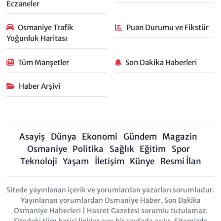
Eczaneler
Osmaniye Trafik
Puan Durumu ve Fikstür
Yoğunluk Haritası
Tüm Manşetler
Son Dakika Haberleri
Haber Arşivi
Asayiş
Dünya
Ekonomi
Gündem
Magazin
Osmaniye
Politika
Sağlık
Eğitim
Spor
Teknoloji
Yaşam
İletişim
Künye
Resmi İlan
Sitede yayınlanan içerik ve yorumlardan yazarları sorumludur.
Yayınlanan yorumlardan Osmaniye Haber, Son Dakika
Osmaniye Haberleri | Hasret Gazetesi sorumlu tutulamaz.
Sitedeki tüm harici linkler ayrı bir sayfada açılır. Sitemizde