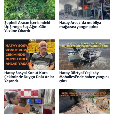
Şüpheli Aracın İçerisindeki
Hatay Arsuz'da mobilya
Üç Şırınga Suç Ağını Gün
mağazası yangını çıktı
Yüzüne Çıkardı
Hatay Sosyal Konut Kura
Hatay Dörtyol Yeşilköy
Çekiminde Duygu Dolu Anlar
Mahallesi'nde bahçe yangını
Yaşandı
çıktı