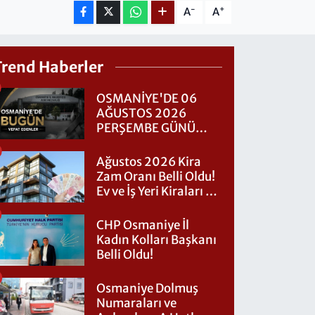
-
+
A
A
Trend Haberler
OSMANİYE'DE 06
AĞUSTOS 2026
PERŞEMBE GÜNÜ
VEFAT EDENLER
Ağustos 2026 Kira
Zam Oranı Belli Oldu!
Ev ve İş Yeri Kiraları Ne
Kadar Artacak?
CHP Osmaniye İl
Kadın Kolları Başkanı
Belli Oldu!
Osmaniye Dolmuş
Numaraları ve