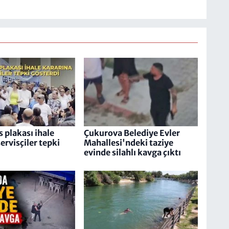
s plakası ihale
Çukurova Belediye Evler
ervisçiler tepki
Mahallesi'ndeki taziye
evinde silahlı kavga çıktı