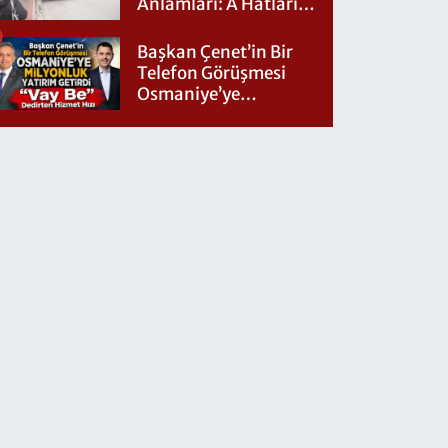
Anlamları: A Hatları
Nereye Gidiyor?
Başkan Çenet’in Bir
Telefon Görüşmesi
Osmaniye’ye
Milyonluk Yatırım
Getirdi