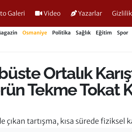
to Galeri
Video
Yazarlar
Gizlil
agazin
Osmaniye
Politika
Sağlık
Eğitim
Spor
üste Ortalık Karışt
örün Tekme Tokat 
 çıkan tartışma, kısa sürede fiziksel