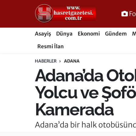
Fo
Osmaniye Nöbetçi Eczaneler
Asayiş
Dünya
Ekonomi
Gündem
M
Osmaniye Hava Durumu
Resmi İlan
Osmaniye Trafik Yoğunluk Haritası
HABERLER
ADANA
Adana’da Otob
Süper Lig Puan Durumu ve Fikstür
Tüm Manşetler
Yolcu ve Şof
Son Dakika Haberleri
Kamerada
Haber Arşivi
Adana’da bir halk otobüsünde