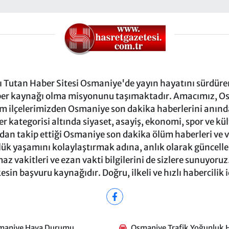
Tutan Haber Sitesi Osmaniye'de yayın hayatını sürdüren
ber kaynağı olma misyonunu taşımaktadır. Amacımız, Osm
m ilçelerimizden Osmaniye son dakika haberlerini anında 
 kategorisi altında siyaset, asayiş, ekonomi, spor ve kü
ndan takip ettiği Osmaniye son dakika ölüm haberleri ve vef
ük yaşamını kolaylaştırmak adına, anlık olarak güncel
 vakitleri ve ezan vakti bilgilerini de sizlere sunuyoruz.
in başvuru kaynağıdır. Doğru, ilkeli ve hızlı habercilik 
maniye Hava Durumu
Osmaniye Trafik Yoğunluk H