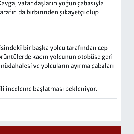
. Kavga, vatandaşların yoğun çabasıyla
tarafın da birbirinden şikayetçi olup
isindeki bir başka yolcu tarafından cep
örüntülerde kadın yolcunun otobüse geri
el müdahalesi ve yolcuların ayırma çabaları
gili inceleme başlatması bekleniyor.