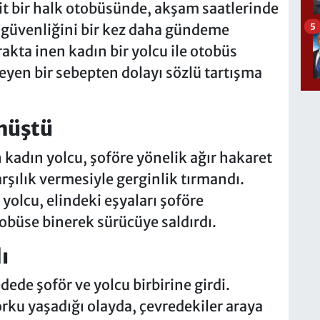
it bir halk otobüsünde, akşam saatlerinde
5
 güvenliğini bir kez daha gündeme
urakta inen kadın bir yolcu ile otobüs
yen bir sebepten dolayı sözlü tartışma
nüştü
 kadın yolcu, şoföre yönelik ağır hakaret
rşılık vermesiyle gerginlik tırmandı.
yolcu, elindeki eşyaları şoföre
tobüse binerek sürücüye saldırdı.
ı
de şoför ve yolcu birbirine girdi.
rku yaşadığı olayda, çevredekiler araya