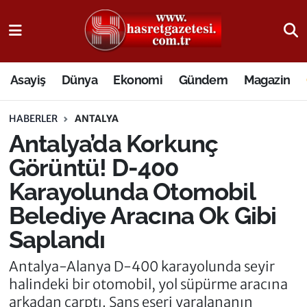
Osmaniye Nöbetçi Eczaneler
Asayiş
Dünya
Ekonomi
Gündem
Magazin
Osmaniye Hava Durumu
HABERLER
ANTALYA
Osmaniye Trafik Yoğunluk Haritası
Antalya’da Korkunç
Süper Lig Puan Durumu ve Fikstür
Görüntü! D-400
Karayolunda Otomobil
Tüm Manşetler
Belediye Aracına Ok Gibi
Son Dakika Haberleri
Saplandı
Haber Arşivi
Antalya-Alanya D-400 karayolunda seyir
halindeki bir otomobil, yol süpürme aracına
arkadan çarptı. Şans eseri yaralananın