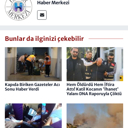
Haber Merkezi
Bunlar da ilginizi çekebilir
Kapıda Biriken Gazeteler Acı
Hem Öldürdü Hem İftira
Sonu Haber Verdi
Attı! Katil Kocanın 'İhanet'
Yalanı DNA Raporuyla Çöktü