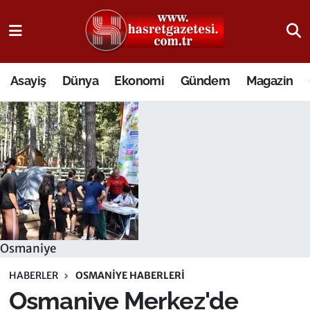
Osmaniye Nöbetçi Eczaneler
Asayiş
Dünya
Ekonomi
Gündem
Magazin
Osmaniye Hava Durumu
Osmaniye Trafik Yoğunluk Haritası
Süper Lig Puan Durumu ve Fikstür
Tüm Manşetler
Son Dakika Haberleri
Osmaniye
Haber Arşivi
HABERLER
OSMANIYE HABERLERI
Osmaniye Merkez'de