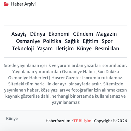
Haber Arşivi
Asayiş
Dünya
Ekonomi
Gündem
Magazin
Osmaniye
Politika
Sağlık
Eğitim
Spor
Teknoloji
Yaşam
İletişim
Künye
Resmi İlan
Sitede yayınlanan içerik ve yorumlardan yazarları sorumludur.
Yayınlanan yorumlardan Osmaniye Haber, Son Dakika
Osmaniye Haberleri | Hasret Gazetesi sorumlu tutulamaz.
Sitedeki tüm harici linkler ayrı bir sayfada açılır. Sitemizde
yayınlanan haber, köşe yazıları ve fotoğraflar izin alınmaksızın
kaynak gösterilse dahi, herhangi bir ortamda kullanılamaz ve
yayınlanamaz
Künye
Haber Yazılımı:
TE Bilişim
| Copyright © 2026