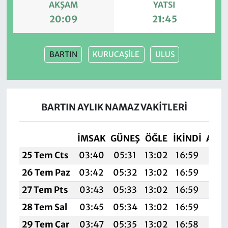
AKŞAM
YATSI
20:09
21:45
BARTIN
KURUCAŞİLE
ULUS
BARTIN AYLIK NAMAZ VAKITLERI
İMSAK
GÜNEŞ
ÖĞLE
İKINDI
AKŞ
25 Tem Cts
03:40
05:31
13:02
16:59
20:
26 Tem Paz
03:42
05:32
13:02
16:59
20:
27 Tem Pts
03:43
05:33
13:02
16:59
20:
28 Tem Sal
03:45
05:34
13:02
16:59
20:
29 Tem Çar
03:47
05:35
13:02
16:58
20: