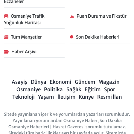
Eczaneler
Osmaniye Trafik
Puan Durumu ve Fikstür
Yoğunluk Haritası
Tüm Manşetler
Son Dakika Haberleri
Haber Arşivi
Asayiş
Dünya
Ekonomi
Gündem
Magazin
Osmaniye
Politika
Sağlık
Eğitim
Spor
Teknoloji
Yaşam
İletişim
Künye
Resmi İlan
Sitede yayınlanan içerik ve yorumlardan yazarları sorumludur.
Yayınlanan yorumlardan Osmaniye Haber, Son Dakika
Osmaniye Haberleri | Hasret Gazetesi sorumlu tutulamaz.
Sitedeki tüm harici linkler ayrı bir sayfada açılır. Sitemizde