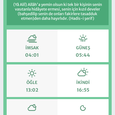
(Yâ Ali!) Allâh'a yemin olsun ki tek bir kişinin senin
vasıtanla hidâyete ermesi, senin için kızıl develer
(bahşedilip senin de onları fakirlere tasadduk
etmen)den daha hayırlıdır. (Hadis-i şerif)
İMSAK
GÜNEŞ
04:01
05:44
ÖĞLE
İKINDI
13:02
16:55