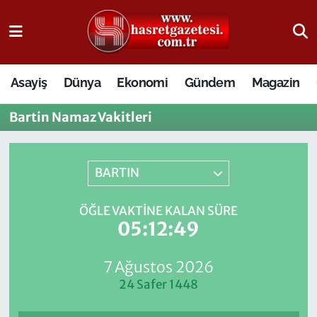
Osmaniye Nöbetçi Eczaneler
Asayiş
Dünya
Ekonomi
Gündem
Magazin
Osmaniye Hava Durumu
Bartin Namaz Vakitleri
Osmaniye Trafik Yoğunluk Haritası
Süper Lig Puan Durumu ve Fikstür
BARTIN
Tüm Manşetler
ÖĞLE VAKTINE KALAN SÜRE
05:12:49
Son Dakika Haberleri
7 Ağustos 2026
Haber Arşivi
24 Safer 1448