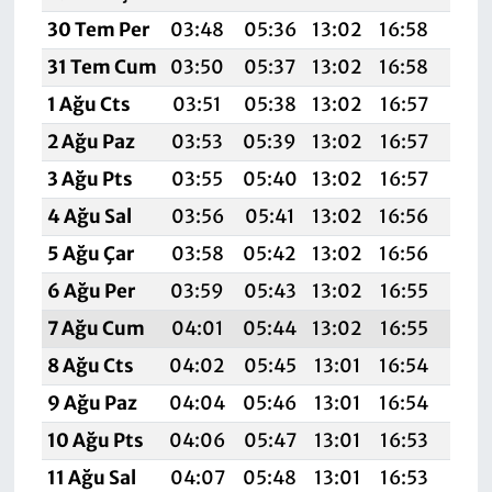
30 Tem Per
03:48
05:36
13:02
16:58
20:
31 Tem Cum
03:50
05:37
13:02
16:58
20:
1 Ağu Cts
03:51
05:38
13:02
16:57
20:
2 Ağu Paz
03:53
05:39
13:02
16:57
20:
3 Ağu Pts
03:55
05:40
13:02
16:57
20:
4 Ağu Sal
03:56
05:41
13:02
16:56
20:
5 Ağu Çar
03:58
05:42
13:02
16:56
20:
6 Ağu Per
03:59
05:43
13:02
16:55
20:
7 Ağu Cum
04:01
05:44
13:02
16:55
20:
8 Ağu Cts
04:02
05:45
13:01
16:54
20:
9 Ağu Paz
04:04
05:46
13:01
16:54
20:
10 Ağu Pts
04:06
05:47
13:01
16:53
20:
11 Ağu Sal
04:07
05:48
13:01
16:53
20: