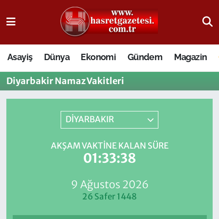
Osmaniye Nöbetçi Eczaneler
Asayiş
Dünya
Ekonomi
Gündem
Magazin
Osmaniye Hava Durumu
Diyarbakir Namaz Vakitleri
Osmaniye Trafik Yoğunluk Haritası
Süper Lig Puan Durumu ve Fikstür
DİYARBAKIR
Tüm Manşetler
AKŞAM VAKTINE KALAN SÜRE
01:33:38
Son Dakika Haberleri
9 Ağustos 2026
Haber Arşivi
26 Safer 1448