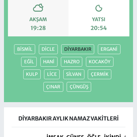
AKŞAM
YATSI
19:28
20:54
BİSMİL
DİCLE
DİYARBAKIR
ERGANİ
EĞİL
HANİ
HAZRO
KOCAKÖY
KULP
LİCE
SİLVAN
ÇERMİK
ÇINAR
ÇÜNGÜŞ
DİYARBAKIR AYLIK NAMAZ VAKITLERI