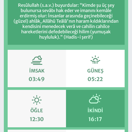
Resûlullah (s.a.v.) buyurdular: "Kimde şu üç şey
bulunursa sevâbı hak eder ve imanını kemâle
erdirmiş olur: İnsanlar arasında geçinebileceği
(güzel) ahlâk, Allâhü Teâlâ'nın haram kıldıklarından
kendisini menedecek verâ ve cahilin cahilce
hareketlerini defedebileceği hilim (yumuşak
huyluluk)." (Hadis-i şerif)
İMSAK
GÜNEŞ
03:49
05:22
ÖĞLE
İKINDI
12:30
16:17