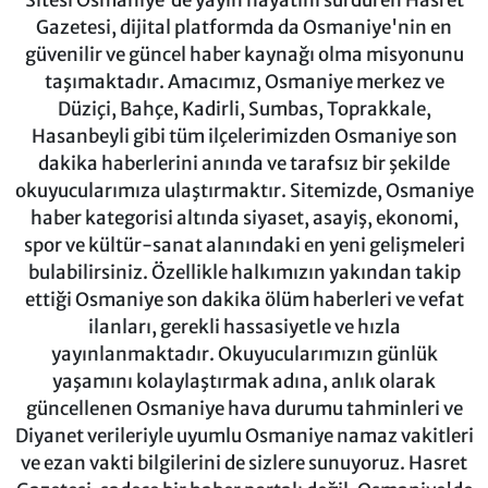
Sitesi Osmaniye'de yayın hayatını sürdüren Hasret
Gazetesi, dijital platformda da Osmaniye'nin en
güvenilir ve güncel haber kaynağı olma misyonunu
taşımaktadır. Amacımız, Osmaniye merkez ve
Düziçi, Bahçe, Kadirli, Sumbas, Toprakkale,
Hasanbeyli gibi tüm ilçelerimizden Osmaniye son
dakika haberlerini anında ve tarafsız bir şekilde
okuyucularımıza ulaştırmaktır. Sitemizde, Osmaniye
haber kategorisi altında siyaset, asayiş, ekonomi,
spor ve kültür-sanat alanındaki en yeni gelişmeleri
bulabilirsiniz. Özellikle halkımızın yakından takip
ettiği Osmaniye son dakika ölüm haberleri ve vefat
ilanları, gerekli hassasiyetle ve hızla
yayınlanmaktadır. Okuyucularımızın günlük
yaşamını kolaylaştırmak adına, anlık olarak
güncellenen Osmaniye hava durumu tahminleri ve
Diyanet verileriyle uyumlu Osmaniye namaz vakitleri
ve ezan vakti bilgilerini de sizlere sunuyoruz. Hasret