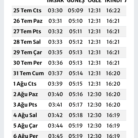
İMSAK
GÜNEŞ
ÖĞLE
İKINDI
AKŞ
25 Tem Cts
03:30
05:09
12:31
16:22
19:
26 Tem Paz
03:31
05:10
12:31
16:21
19:
27 Tem Pts
03:32
05:11
12:31
16:21
19:
28 Tem Sal
03:33
05:12
12:31
16:21
19:
29 Tem Çar
03:35
05:13
12:31
16:21
19:
30 Tem Per
03:36
05:13
12:31
16:21
19:
31 Tem Cum
03:37
05:14
12:31
16:20
19:
1 Ağu Cts
03:39
05:15
12:31
16:20
19:
2 Ağu Paz
03:40
05:16
12:30
16:20
19:
3 Ağu Pts
03:41
05:17
12:30
16:20
19:
4 Ağu Sal
03:42
05:18
12:30
16:19
19:
5 Ağu Çar
03:44
05:19
12:30
16:19
19:
6 Ağu Per
03:45
05:19
12:30
16:19
19: