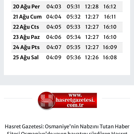
20 Ağu Per
04:03
05:31
12:28
16:12
19:
21 Ağu Cum
04:04
05:32
12:27
16:11
19:
22 Ağu Cts
04:05
05:33
12:27
16:10
19:
23 Ağu Paz
04:06
05:34
12:27
16:10
19:
24 Ağu Pts
04:07
05:35
12:27
16:09
19:
25 Ağu Sal
04:09
05:36
12:26
16:08
19:
Hasret Gazetesi: Osmaniye'nin Nabzını Tutan Haber