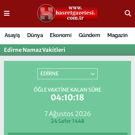
Osmaniye Nöbetçi Eczaneler
Asayiş
Dünya
Ekonomi
Gündem
Magazin
Osmaniye Hava Durumu
Edirne Namaz Vakitleri
Osmaniye Trafik Yoğunluk Haritası
Süper Lig Puan Durumu ve Fikstür
EDİRNE
Tüm Manşetler
ÖĞLE VAKTINE KALAN SÜRE
04:10:18
Son Dakika Haberleri
7 Ağustos 2026
Haber Arşivi
24 Safer 1448