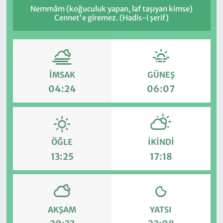
Nemmâm (koğuculuk yapan, laf taşıyan kimse)
Cennet'e giremez. (Hadis-i şerif)
İMSAK
GÜNEŞ
04:24
06:07
ÖĞLE
İKINDI
13:25
17:18
AKŞAM
YATSI