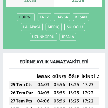
20:33
22:08
EDİRNE
ENEZ
HAVSA
KEŞAN
LALAPAŞA
MERİÇ
SÜLOĞLU
UZUNKÖPRÜ
İPSALA
EDİRNE AYLIK NAMAZ VAKITLERI
İMSAK
GÜNEŞ
ÖĞLE
İKINDI
AKŞ
25 Tem Cts
04:03
05:54
13:25
17:23
20:
26 Tem Paz
04:05
05:55
13:25
17:22
20:
27 Tem Pts
04:06
05:56
13:25
17:22
20: