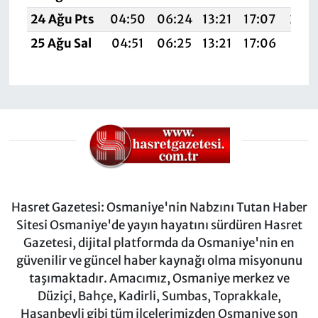
24 Ağu Pts
04:50
06:24
13:21
17:07
20:
25 Ağu Sal
04:51
06:25
13:21
17:06
20:
Hasret Gazetesi: Osmaniye'nin Nabzını Tutan Haber
Sitesi Osmaniye'de yayın hayatını sürdüren Hasret
Gazetesi, dijital platformda da Osmaniye'nin en
güvenilir ve güncel haber kaynağı olma misyonunu
taşımaktadır. Amacımız, Osmaniye merkez ve
Düziçi, Bahçe, Kadirli, Sumbas, Toprakkale,
Hasanbeyli gibi tüm ilçelerimizden Osmaniye son