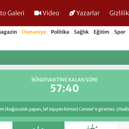
to Galeri
Video
Yazarlar
Gizlil
agazin
Osmaniye
Politika
Sağlık
Eğitim
Spor
İKINDI VAKTINE KALAN SÜRE
57:40
(koğuculuk yapan, laf taşıyan kimse) Cennet'e giremez. (Hadis-