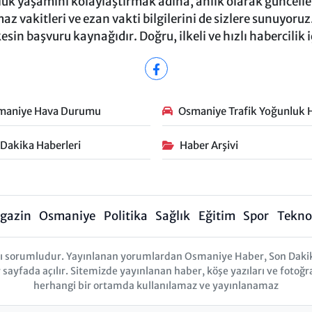
ük yaşamını kolaylaştırmak adına, anlık olarak güncel
 vakitleri ve ezan vakti bilgilerini de sizlere sunuyoruz.
in başvuru kaynağıdır. Doğru, ilkeli ve hızlı habercilik 
maniye Hava Durumu
Osmaniye Trafik Yoğunluk H
 Dakika Haberleri
Haber Arşivi
gazin
Osmaniye
Politika
Sağlık
Eğitim
Spor
Teknol
arı sorumludur. Yayınlanan yorumlardan Osmaniye Haber, Son Daki
r sayfada açılır. Sitemizde yayınlanan haber, köşe yazıları ve fotoğr
herhangi bir ortamda kullanılamaz ve yayınlanamaz