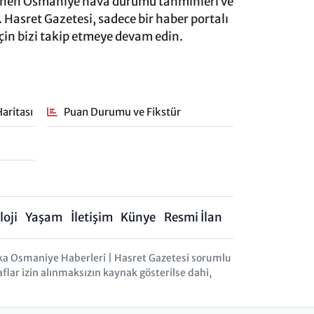
lenen Osmaniye hava durumu tahminleri ve
 Hasret Gazetesi, sadece bir haber portalı
için bizi takip etmeye devam edin.
aritası
Puan Durumu ve Fikstür
oji
Yaşam
İletişim
Künye
Resmi İlan
ka Osmaniye Haberleri | Hasret Gazetesi sorumlu
aflar izin alınmaksızın kaynak gösterilse dahi,