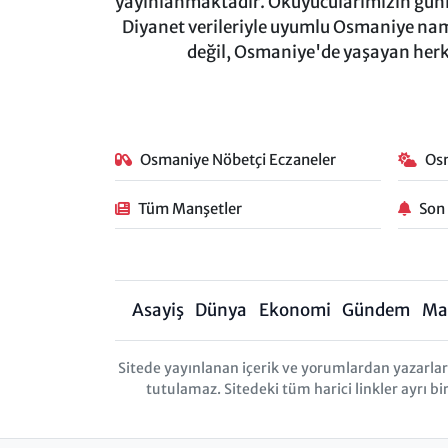
yayınlanmaktadır. Okuyucularımızın günl
Diyanet verileriyle uyumlu Osmaniye namaz
değil, Osmaniye'de yaşayan herkes
Osmaniye Nöbetçi Eczaneler
Os
Tüm Manşetler
Son
Asayiş
Dünya
Ekonomi
Gündem
Ma
Sitede yayınlanan içerik ve yorumlardan yazarl
tutulamaz. Sitedeki tüm harici linkler ayrı bi