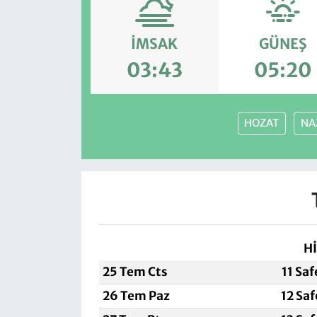
İMSAK
GÜNEŞ
03:43
05:20
HOZAT
NA
Hİ
25 Tem Cts
11 Sa
26 Tem Paz
12 Sa