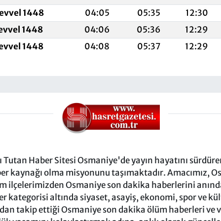
levvel 1448
04:05
05:35
12:30
levvel 1448
04:06
05:36
12:29
levvel 1448
04:08
05:37
12:29
Tutan Haber Sitesi Osmaniye'de yayın hayatını sürdüren
ber kaynağı olma misyonunu taşımaktadır. Amacımız, Osm
m ilçelerimizden Osmaniye son dakika haberlerini anında 
 kategorisi altında siyaset, asayiş, ekonomi, spor ve kü
ndan takip ettiği Osmaniye son dakika ölüm haberleri ve vef