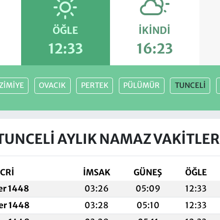
ÖĞLE
İKINDI
12:33
16:23
ZİMİYE
OVACIK
PERTEK
PÜLÜMÜR
TUNCELİ
TUNCELİ AYLIK NAMAZ VAKITLER
CRİ
İMSAK
GÜNEŞ
ÖĞLE
fer 1448
03:26
05:09
12:33
fer 1448
03:28
05:10
12:33