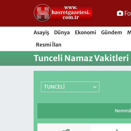
Fo
Osmaniye Nöbetçi Eczaneler
Asayiş
Dünya
Ekonomi
Gündem
M
Osmaniye Hava Durumu
Resmi İlan
Osmaniye Trafik Yoğunluk Haritası
Tunceli Namaz Vakitleri
Süper Lig Puan Durumu ve Fikstür
Tüm Manşetler
TUNCELİ
Son Dakika Haberleri
Nemmâm 
Haber Arşivi